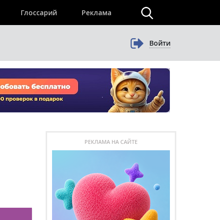
×
Глоссарий
Реклама
Войти
РЕКЛАМА НА САЙТЕ