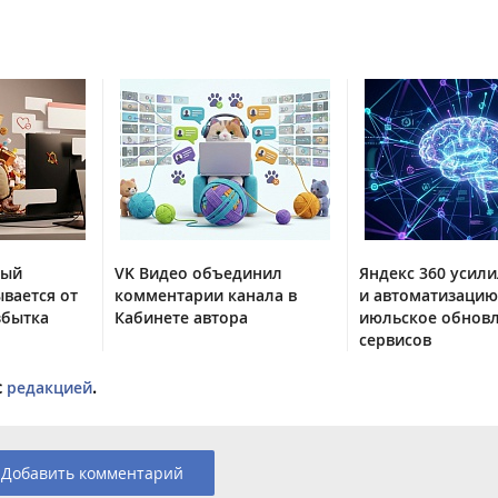
тый
VK Видео объединил
Яндекс 360 усили
вается от
комментарии канала в
и автоматизацию
збытка
Кабинете автора
июльское обнов
сервисов
с
редакцией
.
Добавить комментарий