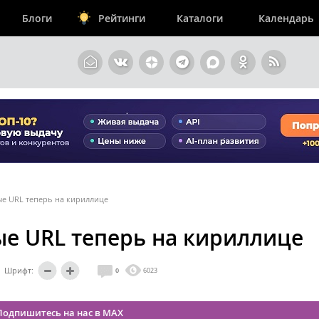
Блоги
Рейтинги
Каталоги
Календарь
е URL теперь на кириллице
е URL теперь на кириллице
Шрифт:
0
6023
Подпишитесь на нас в MAX