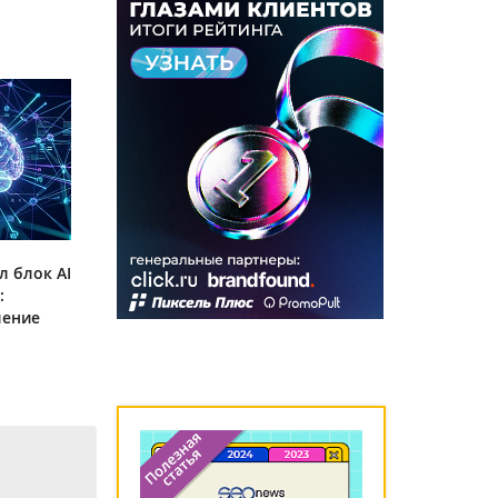
л блок AI
:
ление