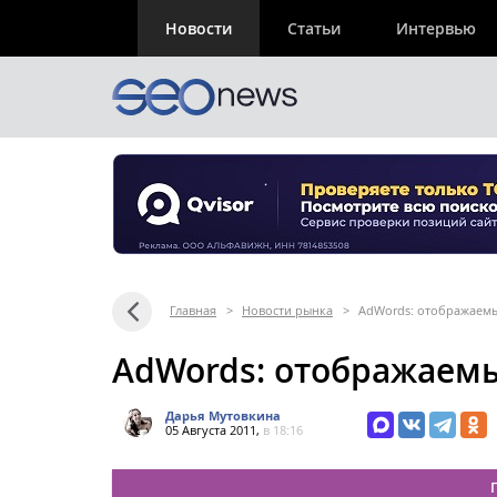
Новости
Статьи
Интервью
Главная
>
Новости рынка
>
AdWords: отображаемы
AdWords: отображаемы
Дарья Мутовкина
05 Августа 2011,
в 18:16