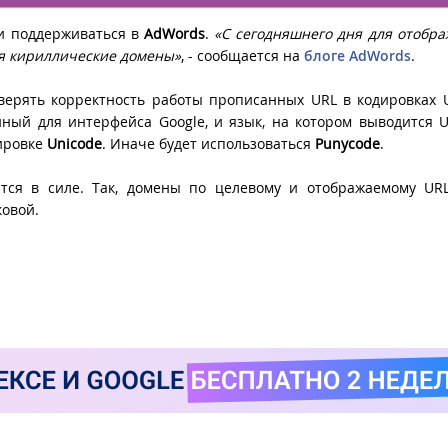
и поддерживаться в
AdWords
.
«С сегодняшнего дня для отобр
я кириллические домены»
, - сообщается на
блоге AdWords
.
верять корректность работы прописанных URL в кодировках 
нный для интерфейса Google, и язык, на котором выводится U
дировке
Unicode
. Иначе будет использоваться
Punycode
.
ются в силе. Так, домены по целевому и отображаемому UR
ковой.