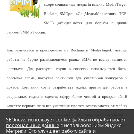
сфере социальных медиа (а именно MediaTarget,
Reclaim, SMOpro, «СоцМедиаМаркетинг», TOP-
SMO) ,объединяются для борьбы с диким
рынком SMM в России.
Как замечается в пресс-релизе от Reclaim и MediaTarget, методы
работы на бурно развивающемся рынке SMM не всегда являются
честными. Для раскрутки групп в соцсетях используются боты,
рассылка спама, накрутка рейтингов для участников конкурсов и
другое. Компании хотят разработать кодекс правил для работы в
социальных медиа и сделать сферу более чистой и прозрачной. В
качестве первого шага все участники проекта отказываются от любых
предложений по накрутке счётчиков для участников конкурсов с
SEOnews использует cookie-файлы и
обрабатывает
персональные данные
с использованием Яндекс
материальными призами и от работы с заказчиками, чьи цели
Метрики. Это улучшает работу сайта и
посчитают неэтичными.