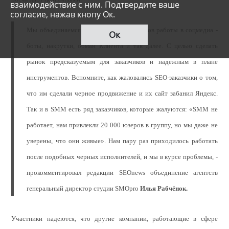
взаимодействие с ним. Подтвердите ваше
согласие, нажав кнопу Ок.
Мы объединяемся против черных методов работы в соцмедиа -
Ок
боты, накрутки, обман Клиента и так далее. С целью сделать
рынок предсказуемым для заказчиков и надежным в плане
инструментов. Вспомните, как жаловались SEO-заказчики о том,
что им сделали черное продвижение и их сайт забанил Яндекс.
Так и в SMM есть ряд заказчиков, которые жалуются: «SMM не
работает, нам привлекли 20 000 юзеров в группу, но мы даже не
уверены, что они живые». Нам пару раз приходилось работать
после подобных черных исполнителей, и мы в курсе проблемы, -
прокомментировал редакции SEOnews объединение агентств
генеральный директор студии SMOpro
Илья Рабчёнок.
Участники надеются, что другие компании, работающие в сфере