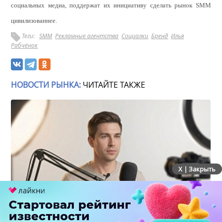
социальных медиа, поддержат их инициативу сделать рынок SMM
цивилизованнее.
Теги:
SMM
Рекламные агентства
Социалки
Бренд
Илья
Рабчёнок
НОВОСТИ РЫНКА:
ЧИТАЙТЕ ТАКЖЕ
X | Закрыть
Российский рынок инфлюенс-маркетинга вошел в
фазу стагнации после нескольких лет роста