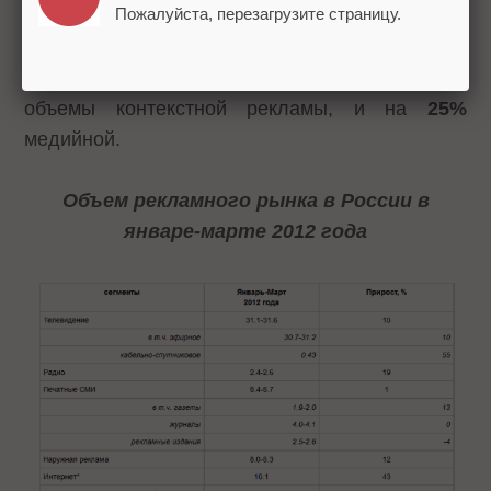
Пожалуйста, перезагрузите страницу.
Однако рынок интернет-рекламы продолжает
стремительно расти –
43%
. На
50%
выросли
объемы контекстной рекламы, и на
25%
медийной.
Объем рекламного рынка в России в
январе-марте 2012 года