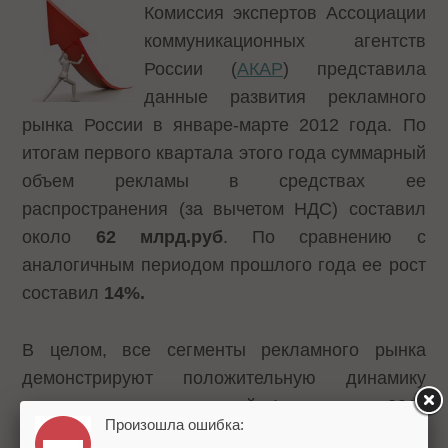
Комиссия экспертов Ассоциации
коммуникационных агентств
России (
АКАР
) представила
данные развития рекламного
рынка России в январе-марте 2012 года. По
итогам первого квартала этого года суммарный
объем рекламы в средствах ее
распространения (за вычетом НДС) составил
около
62 млрд.руб
. По сравнению с
аналогичным периодом прошлого года ее рост
составил
14%.
В целом, все сегменты рекламного рынка
демонстрируют положительную динамику
относительно показателей I квартала 2011
Произошла ошибка:
года.