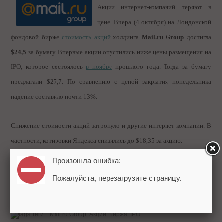
Акции интернет-компаний теряют в
цене. Вчера (4 октября) на Лондонской
фондовой бирже
стоимость акций
холдинга
Mail.ru Group
достигла
$24,5
за бумагу. Впервые акции опустились ниже цены размещения на
IPO, которое состоялось
в ноябре
прошлого года. Тогда за бумагу
предлагали $27,7. По сравнению с ценой закрытия понедельника
падение составило почти 13%.
Снижение стоимости акций затронуло и другие интернет-компании. В
частности, котировки Яндекса снизились до $18,35 за акцию.
Произошла ошибка:
Аналитики замечают, что падение наблюдалось вчера почти на всех
Пожалуйста, перезагрузите страницу.
фондовых рынках. Вероятные причины этого – нестабильная
экономическая ситуация.
Теги:
Mail.ru Group
Акции
Биржа
IPO