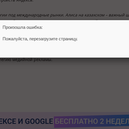
ии под международные рынки. Алиса на казахском – важный ш
тане. Это позволит улучшить пользовательский опыт в регион
Произошла ошибка:
ента на казахском, чтобы местным жителям было удобнее им
Пожалуйста, перезагрузите страницу.
оступен на территории Казахстана.
тегию медийной рекламы.