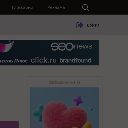
×
Глоссарий
Реклама
Войти
РЕКЛАМА НА САЙТЕ