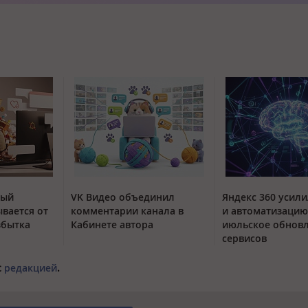
тый
VK Видео объединил
Яндекс 360 усили
вается от
комментарии канала в
и автоматизацию
збытка
Кабинете автора
июльское обнов
сервисов
с
редакцией
.