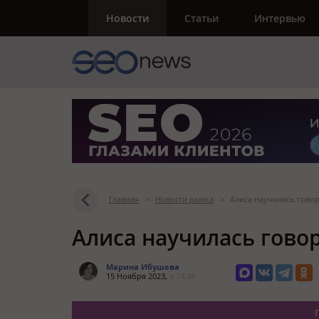
Новости
Статьи
Интервью
Главная
>
Новости рынка
>
Алиса научилась говор
Алиса научилась гово
Марина Ибушева
15 Ноября 2023,
в 14:48