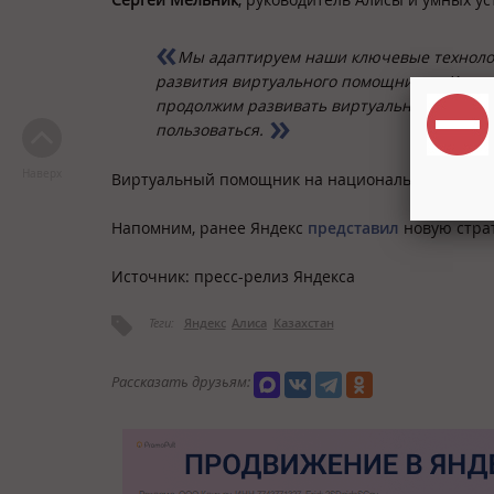
Мы адаптируем наши ключевые технолог
развития виртуального помощника в Казахс
продолжим развивать виртуального ассист
пользоваться.
Наверх
Виртуальный помощник на национальном языке д
Напомним, ранее Яндекс
представил
новую стра
Источник: пресс-релиз Яндекса
Теги:
Яндекс
Алиса
Казахстан
Рассказать друзьям: