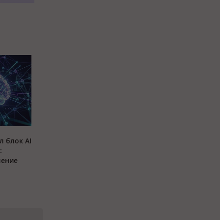
л блок AI
:
ление