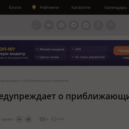
Блоги
Рейтинги
Каталоги
Календарь
редупреждает о приближающихся переменах
предупреждает о приближающ
Шрифт:
0
5559