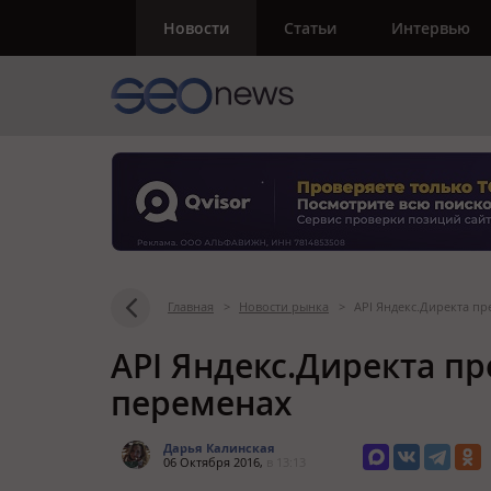
Новости
Статьи
Интервью
Главная
>
Новости рынка
>
API Яндекс.Директа п
API Яндекс.Директа 
переменах
Дарья Калинская
06 Октября 2016,
в 13:13