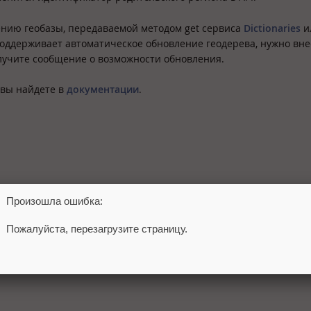
ению геобазы, передаваемой методом get сервиса
Dictionaries
и
поддерживает автоматическое обновление геодерева, нужно вне
олучите сообщение о возможности обновления.
 вы найдете в
документации
.
Произошла ошибка:
Пожалуйста, перезагрузите страницу.