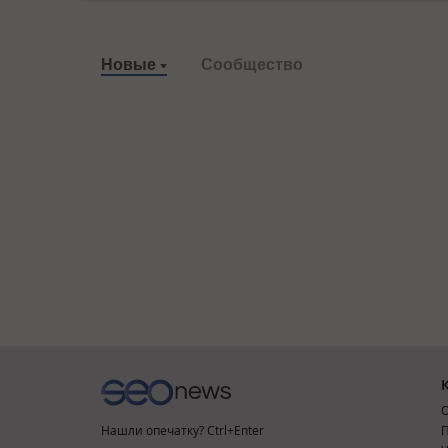
Новые
Сообщество
О
Нашли опечатку? Ctrl+Enter
П