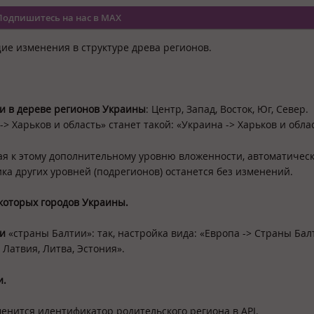
Подпишитесь на нас в MAX
щие изменения в структуре древа регионов.
и в дереве регионов Украины
: Центр, Запад, Восток, Юг, Север.
-> Харьков и область»
станет такой:
«Украина -> Харьков и обла
ая к этому дополнительному уровню вложенности, автоматичес
ка других уровней (подрегионов) останется без изменений.
которых городов Украины.
ти
«страны Балтии»
: так, настройка вида:
«Европа -> Страны Бал
 Латвия, Литва, Эстония»
.
и.
енится идентификатор родительского региона в API.