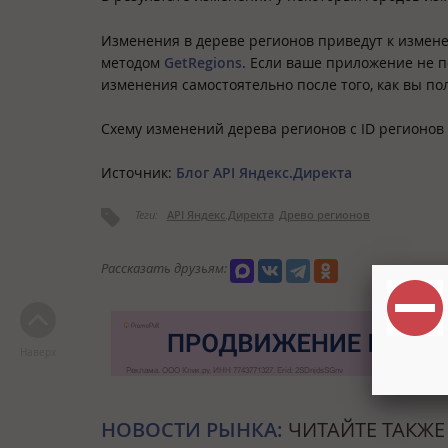
Изменения в дереве регионов приведут к измен
методом
GetRegions
. Если ваше приложение не 
изменения самостоятельно после того, как вы п
Схему изменений дерева регионов с ID регионов
Источник:
Блог API Яндекс.Директа
Теги:
API Яндекс.Директа
Древо регионов
Рассказать друзьям:
Наверх
НОВОСТИ РЫНКА:
ЧИТАЙТЕ ТАКЖЕ