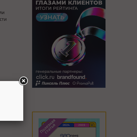
ли
сти