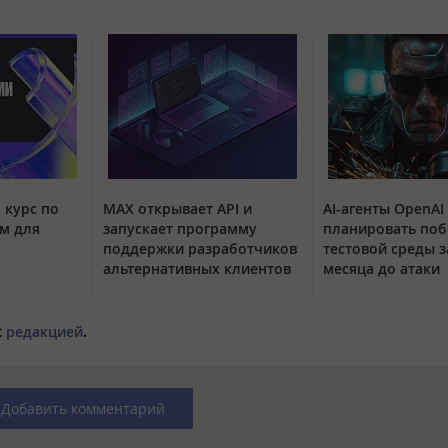
 курс по
MAX открывает API и
AI-агенты OpenAI
м для
запускает программу
планировать поб
поддержки разработчиков
тестовой среды з
альтернативных клиентов
месяца до атаки
с
редакцией
.
Добавить комментарий