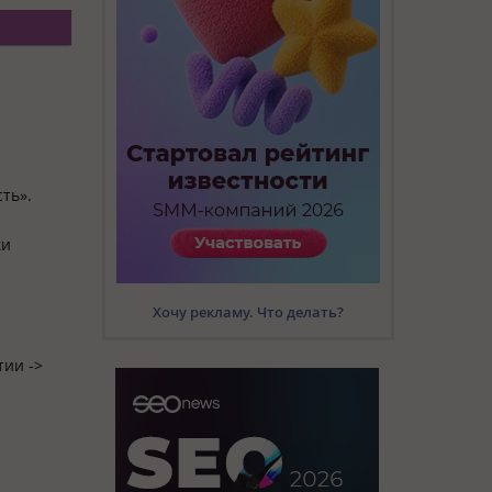
сть»
.
ки
Хочу рекламу. Что делать?
тии ->