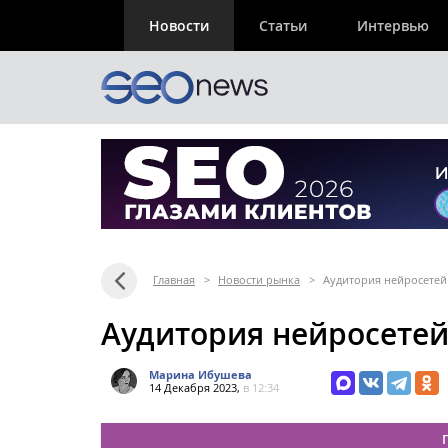
Новости
Статьи
Интервью
Главная
>
Новости рынка
>
Аудитория нейросетей 
Аудитория нейросетей 
Марина Ибушева
14 Декабря 2023,
в 12:34