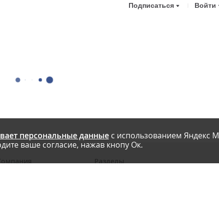
Подписаться
Войти
вает персональные данные
с использованием Яндекс М
дите ваше согласие, нажав кнопу Ок.
Компания
Разделы
 проекте
Новости
риглашаем авторов
Статьи
словия публикации
Интервью
онтакты
Блоги компаний
Правила
Рейтинги SEO-компаний