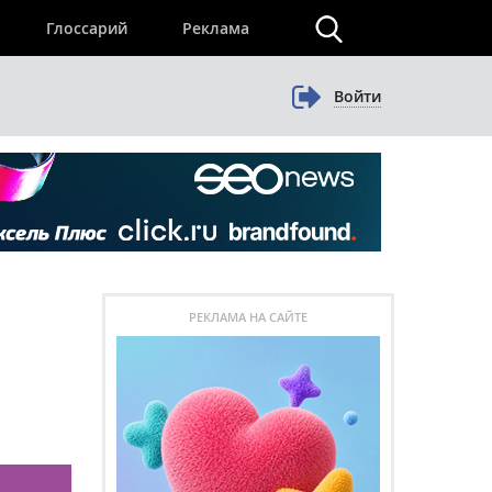
×
Глоссарий
Реклама
Войти
РЕКЛАМА НА САЙТЕ