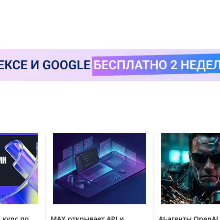
 курс по
MAX открывает API и
AI-агенты OpenAI