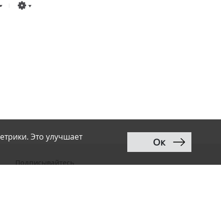
етрики. Это улучшает
Ок
Подписывайтесь
ВКонтакте
Telegram
Дзен
MAX
Тwitter