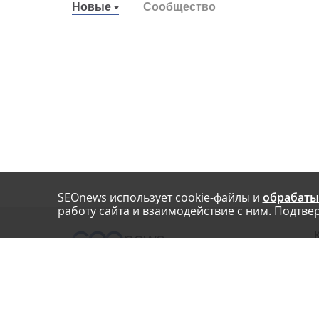
Новые
Сообщество
SEOnews использует cookie-файлы и
обрабаты
работу сайта и взаимодействие с ним. Подтвер
О
Нашли опечатку? Ctrl+Enter
П
У
© SEOnews.ru Все права защищены. 2026
К