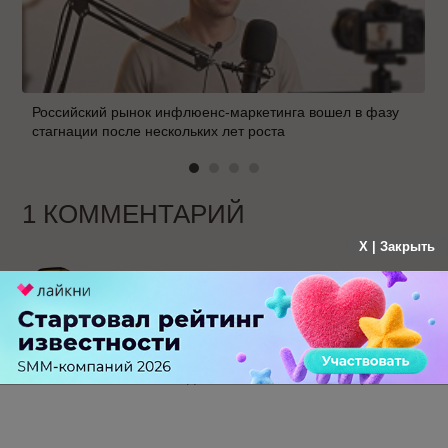
Российский рынок инфлюенс-маркетинга вошел в фазу
стагнации после нескольких лет роста
1 КОММЕНТАРИЙ
X | Закрыть
Ника
больше года назад
Забавно, конечно, что в Бегуне
сами "пропалили", как в системе крутятся
объявления одного сайта с www и без )
-
0
+
Ответить