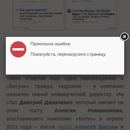
Произошла ошибка:
Как
сообщается
на сайте компании, по
результатам проведенного эксперимента после
Пожалуйста, перезагрузите страницу.
редизайна показатель CTR объявлений вырос.
Также отметим еще одно нововведение в
«Бегуне», правда, кадровое – в компании
назначен новый коммерческий директор. Им
стал
Дмитрий Даниленко
, который сменил на
этом посту
Алексея Романенкова
,
возглавившего компанию «Бегун» в апреле
2011 года – после
ухода
Алексея Басова
в