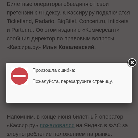
Билетные операторы объединяют свои
претензии к Яндексу. К Кассиру.ру подключатся
Ticketland, Radario, BigBilet, Concert.ru, Intickets
и Parter.ru. Об этом изданию «Коммерсант»
сообщил директор по правовым вопросы
«Кассира.ру»
Илья Ковалевский
.
По мнению операторов, Яндекс
Произошла ошибка:
злоупотребляет своим положением на рынке:
Пожалуйста, перезагрузите страницу.
наличие в поиске виджета быстрой покупки
билетов через Яндекс.Афишу лишает компаний
трафика и, соответственно, прибыли.
Напомним, в конце июня билетный оператор
«Кассир.ру»
пожаловался
на Яндекс в ФАС за
злоупотребление положением на рынке.