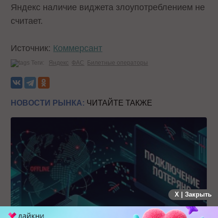
Яндекс наличие виджета злоупотреблением не
считает.
Источник:
Коммерсант
Теги:
Яндекс
ФАС
Билетные операторы
НОВОСТИ РЫНКА:
ЧИТАЙТЕ ТАКЖЕ
X | Закрыть