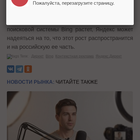
сделку скорее стратегической. В любом случае
Пожалуйста, перезагрузите страницу.
это партнерство увеличит долю контекстной
рекламы Директа. Учитывая, что аудитория
поисковой системы Bing растет, Яндекс может
надеяться на то, что этот рост распространится
и на российскую ее часть.
Теги:
Директ
Bing
Контекстная реклама
Яндекс.Директ
НОВОСТИ РЫНКА:
ЧИТАЙТЕ ТАКЖЕ