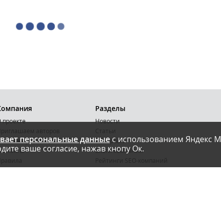
Компания
Разделы
 проекте
Новости
риглашаем авторов
Статьи
вает персональные данные
с использованием Яндекс М
словия публикации
Интервью
дите ваше согласие, нажав кнопу Ок.
онтакты
Блоги компаний
Правила
Рейтинги SEO-компаний
арта сайта
Календарь событий
бработка ПД
Каталог компаний
Каталог сервисов
Библиотека
Энциклопедия интернет-маркетинга