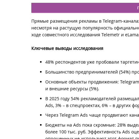
Прямые размещения рекламы в Telegram-каналах
несмотря на растущую популярность официально
ходе совместного исследования Telemetr и eLama
Ключевые выводы исследования
48% респондентов уже пробовали таргетин
Большинство предпринимателей (54%) пр
Основные объекты продвижения: Telegram-к
и внешние ресурсы (5%).
В 2025 году 54% рекламодателей размещали 
Ads, 3% – в спецпроектах, 6% – в других фо
Через Telegram Ads чаще продвигают каналы
Бюджеты на Ads пока скромные: 28% выделяю
более 100 тыс. руб. Эффективность Ads оц
опрошенных не используют этот формат п