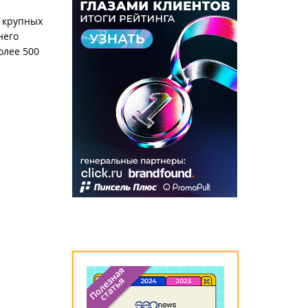
, крупных
него
олее 500