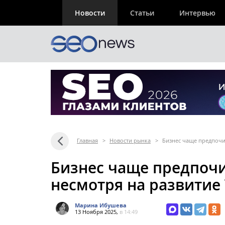
Новости
Статьи
Интервью
Главная
>
Новости рынка
>
Бизнес чаще предпочит
Бизнес чаще предпочи
несмотря на развитие 
Марина Ибушева
13 Ноября 2025,
в 14:49