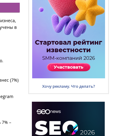
изнеса,
учены в
о.
знес (7%)
Хочу рекламу. Что делать?
elegram
ь 7% –