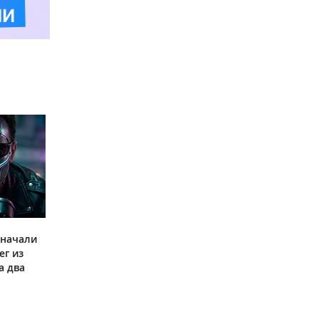
 начали
ег из
а два