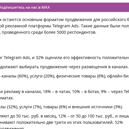
Подпишитесь на нас в MAX
 остаются основным форматом продвижения для российского б
й рекламной платформы Telegram Ads. Такие данные были пол
, проведенного среди более 5000 респондентов.
г Telegram Ads, и 32% оценили его эффективность положительн
одолжают выбирать продвижение через размещения в каналах.
аналы (60%), услуги (20%), физические товары (8%), офлайн-би
рекламу в каналах, 18% – в чатах, 10% – в ботах, 9% – через T
рматах.
 (32%), услуги (7%), товары (6%) и внешние источники (3%).
т до 50 тыс. руб. в месяц, 12% – от 50 до 100 тыс. руб., и лиш
енивают положительно две трети из этих пользователей. 52%
родвижения.