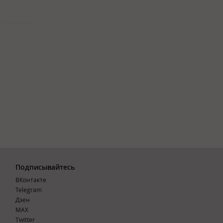
Подписывайтесь
ВКонтакте
Telegram
Дзен
MAX
Тwitter