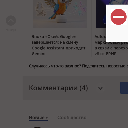
Наверх
Эпоха «Окей, Google»
Adfox обновил 
завершается: на смену
маркировки ре
Google Assistant приходит
в связи с перех
Gemini
v8 от ЕРИР
Случилось что-то важное? Поделитесь новостью 
Комментарии (4)
Новые
Сообщество