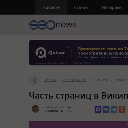
Новости
Статьи
Интервью
Главная
>
Новости рынка
>
Часть страниц в Вики
Часть страниц в Вики
Кристина Каблук
25 Ноября 2015,
в 11:29