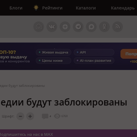
Блоги
Рейтинги
Каталоги
Календарь
педии будут заблокированы
педии будут заблокированы
Шрифт:
4
6769
Подпишитесь на нас в MAX