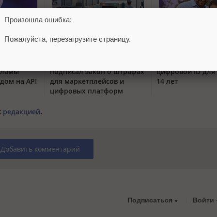
Произошла ошибка:
Пожалуйста, перезагрузите страницу.
интерфейс
Президент России
MAX сделал дос
кламы
подписал закон о штрафах
цифровой ID для 
одом на API
для маркетплейсов и
14 лет
цифровых платформ
с
редакцией
.
Добавить комментарий
Подписаться
Войти