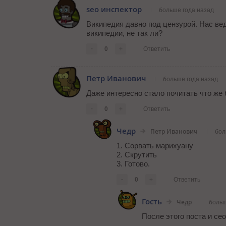
seo инспектор
больше года назад
Википедия давно под цензурой. Нас вед
википедии, не так ли?
-
0
+
Ответить
Петр Иванович
больше года назад
Даже интересно стало почитать что же 
-
0
+
Ответить
Чедр
Петр Иванович
бол
1. Сорвать марихуану
2. Скрутить
3. Готово.
-
0
+
Ответить
Гость
Чедр
больш
После этого поста и сео