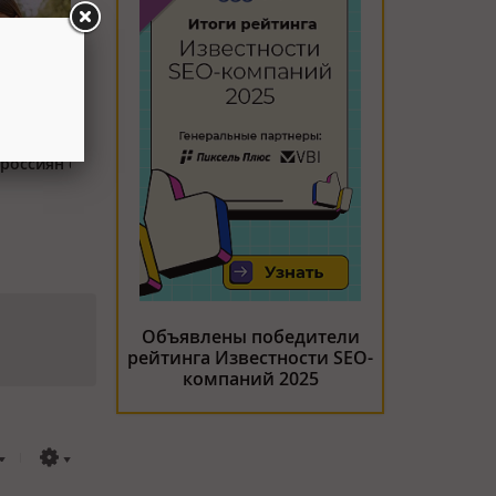
тупным
россиян с
Объявлены победители
рейтинга Известности SEO-
компаний 2025