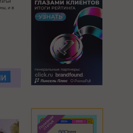
татьи
ны, и в