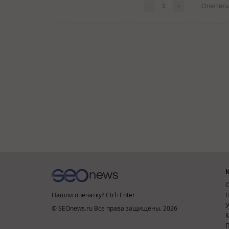
-
1
+
Ответить
О
Нашли опечатку? Ctrl+Enter
П
У
© SEOnews.ru Все права защищены. 2026
К