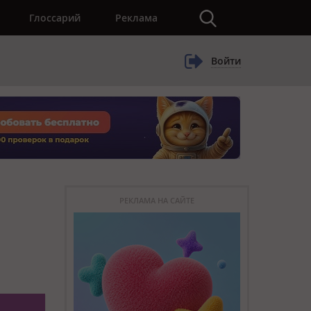
×
Глоссарий
Реклама
Войти
РЕКЛАМА НА САЙТЕ