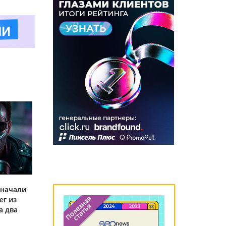
 начали
ег из
а два