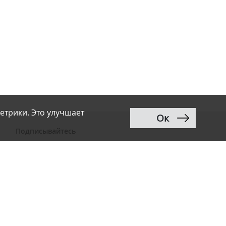
етрики. Это улучшает
Ок
Подписывайтесь
ВКонтакте
Telegram
Дзен
MAX
Тwitter
RSS
Рассылка