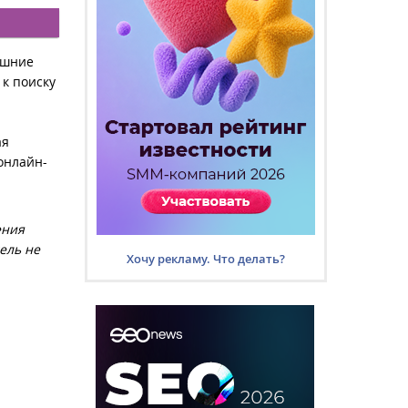
ешние
к поиску
ая
онлайн-
ения
ель не
Хочу рекламу. Что делать?