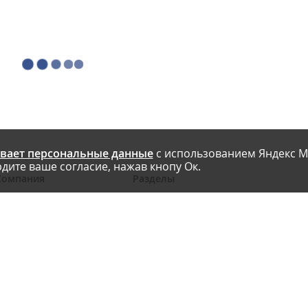
вает персональные данные
с использованием Яндекс М
дите ваше согласие, нажав кнопу Ок.
Компания
Разделы
 проекте
Новости
риглашаем авторов
Статьи
словия публикации
Интервью
онтакты
Блоги компаний
Правила
Рейтинги SEO-компаний
арта сайта
Календарь событий
бработка ПД
Каталог компаний
Каталог сервисов
Библиотека