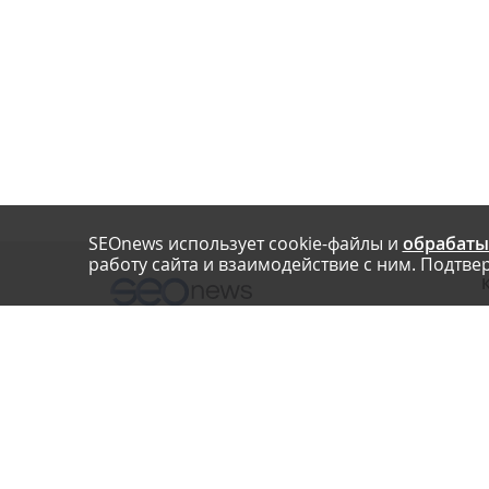
SEOnews использует cookie-файлы и
обрабаты
работу сайта и взаимодействие с ним. Подтвер
О
Нашли опечатку? Ctrl+Enter
П
У
© SEOnews.ru Все права защищены. 2026
К
Email редакции: info@seonews.ru
К
О
Телефон редакции:
+7 (909) 261-97-71