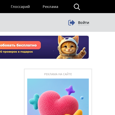
×
Глоссарий
Реклама
Войти
РЕКЛАМА НА САЙТЕ