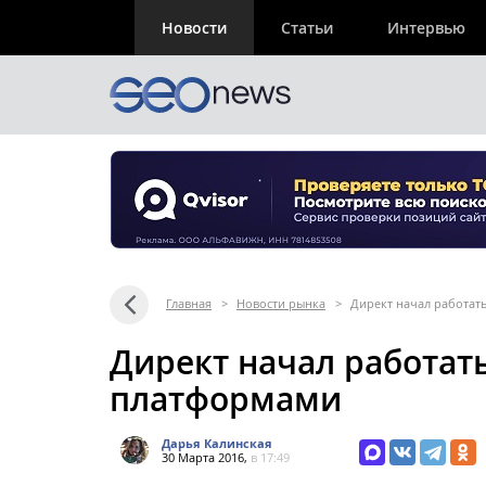
Новости
Статьи
Интервью
Главная
>
Новости рынка
>
Директ начал работа
Директ начал работа
платформами
Дарья Калинская
30 Марта 2016,
в 17:49