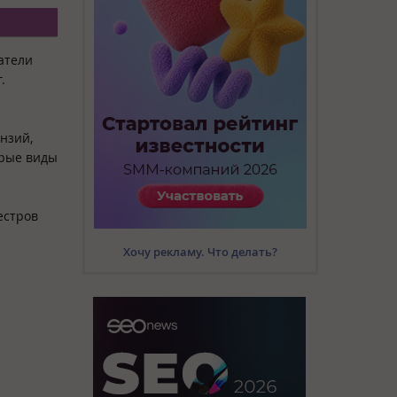
атели
.
нзий,
орые виды
естров
Хочу рекламу. Что делать?