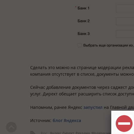
Сделать это можно на странице модерации рекла
компания отсутствует в списке, документы можн
Сейчас добавление документов через саджест д
услуг. Директ обещает расширить список доступ
Напомним, ранее Яндекс
запустил
на Главной дв
Источник:
блог Яндекса
Теги:
Яндекс.Директ
Реклама
Модерация