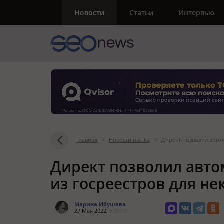
Новости
Статьи
Интервью
Главная
>
Новости рынка
>
Директ позволил автом
Директ позволил авто
из госреестров для н
Марина Ибушева
27 Мая 2022,
в 09:10