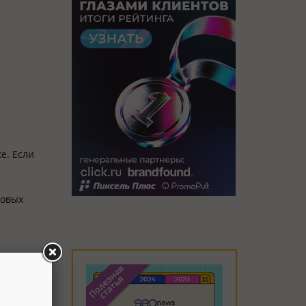
е. Если
совых