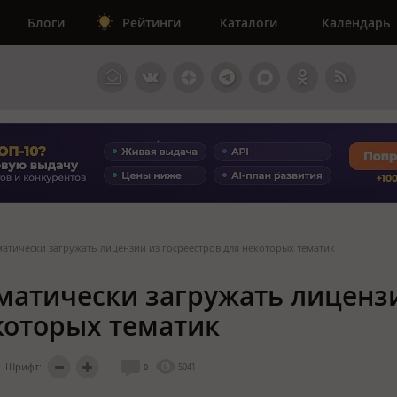
Блоги
Рейтинги
Каталоги
Календарь
атически загружать лицензии из госреестров для некоторых тематик
матически загружать лиценз
екоторых тематик
Шрифт:
0
5041