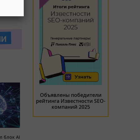
Объявлены победители
рейтинга Известности SEO-
компаний 2025
л блок AI