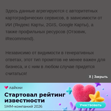
Здесь данные агрегируются с авторитетных
картографических сервисов, в зависимости от
ИИ (Яндекс Карты, 2GIS, Google Карты), а
также профильных ресурсов (Отзовик,
iRecommend).
Независимо от видимости в генеративных
ответах, этот тип промптов не менее важен для
бизнеса, и с ним в любом случае придется
считаться!
X | Закрыть
Шаг 5: Хорошие тексты + SEO-магия
Разобрались, что нам нужно набросать
классический контент-план, в первую очередь
по основным типам промптов для повышения