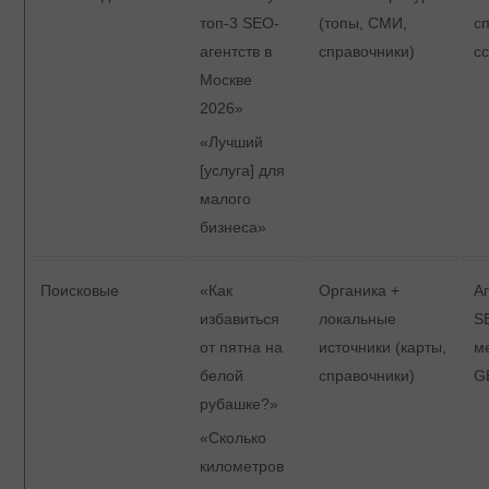
топ-3 SEO-
(топы, СМИ,
с
агентств в
справочники)
с
Москве
2026»
«Лучший
[услуга] для
малого
бизнеса»
Поисковые
«Как
Органика +
А
избавиться
локальные
S
от пятна на
источники (карты,
м
белой
справочники)
G
рубашке?»
«Сколько
километров