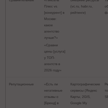
Плюс vs.
(vc.ru, habr.ru,
о
[конкурент] в
рейтинги)
ф
Москве:
какое
агентство
лучше?»
«Сравни
цены [услуга]
у ТОП-
агентств в
2026 году»
Репутационные
«Есть ли
Картографические
Р
негативные
сервисы (Яндекс
т
отзывы о
Карты, 2GIS,
S
[Бренд] в
Google My