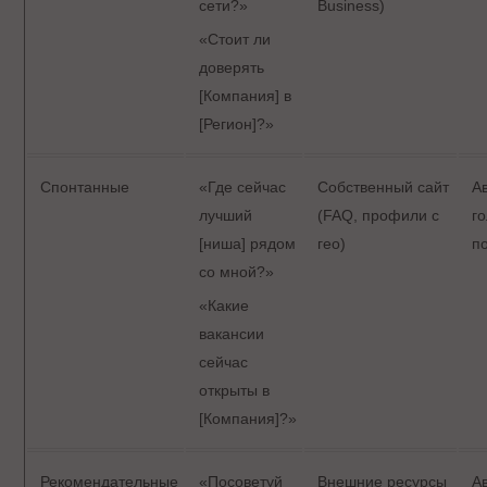
сети?»
Business)
«Стоит ли
доверять
[Компания] в
[Регион]?»
Спонтанные
«Где сейчас
Собственный сайт
А
лучший
(FAQ, профили с
г
[ниша] рядом
гео)
п
со мной?»
«Какие
вакансии
сейчас
открыты в
[Компания]?»
Рекомендательные
«Посоветуй
Внешние ресурсы
А