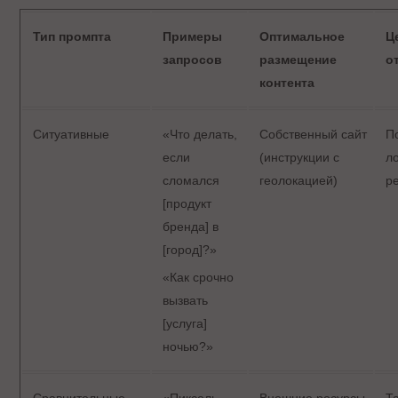
Тип промпта
Примеры
Оптимальное
Ц
запросов
размещение
о
контента
Ситуативные
«Что делать,
Собственный сайт
П
если
(инструкции с
л
сломался
геолокацией)
р
[продукт
бренда] в
[город]?»
«Как срочно
вызвать
[услуга]
ночью?»
Сравнительные
«Пиксель
Внешние ресурсы
Т