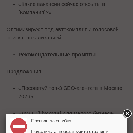
«Какие вакансии сейчас открыты в
[Компания]?»
Оптимизируют под автокомплит и голосовой
поиск с локализацией.
Рекомендательные промпты
Предложения:
«Посоветуй топ-3 SEO-агентств в Москве
2026»
«Лучший [услуга] для малого бизнеса».
Произошла ошибка:
ИИ ранжирует по авторитету и авторитетным
Пожалуйста, перезагрузите страницу.