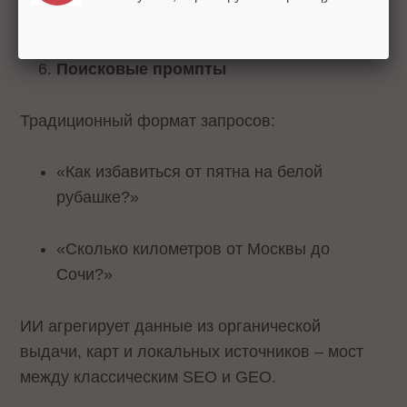
рейтингам.
Поисковые промпты
Традиционный формат запросов:
«Как избавиться от пятна на белой
рубашке?»
«Сколько километров от Москвы до
Сочи?»
ИИ агрегирует данные из органической
выдачи, карт и локальных источников – мост
между классическим SEO и GEO.