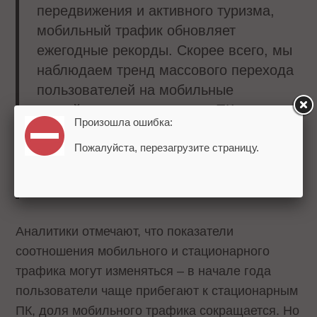
передвижения и активного туризма,
мобильный трафик обновляет
ежегодные рекорды. Скорее всего, мы
наблюдаем тренд массового перехода
пользователей на мобильные
устройства, стационарные ПК остаются
Произошла ошибка:
средством потребления контента для
Пожалуйста, перезагрузите страницу.
все меньшего числа людей, – отметил
исполнительный директор SlickJump
Антон Ермаков.
Аналитики отмечают, что показатели
соотношения мобильного и стационарного
трафика могут изменяться – в начале года
пользователи чаще прибегают к стационарным
ПК, доля мобильного трафика сокращается. Но