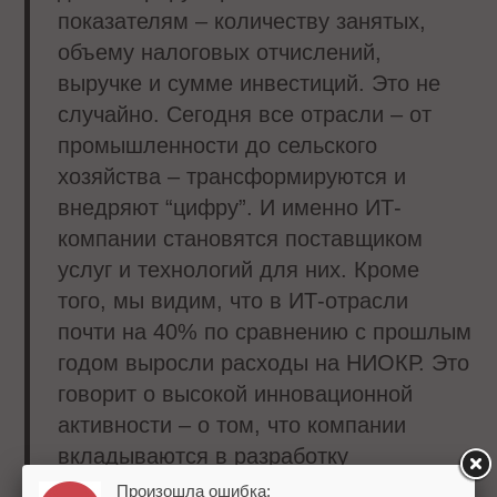
показателям – количеству занятых,
объему налоговых отчислений,
выручке и сумме инвестиций. Это не
случайно. Сегодня все отрасли – от
промышленности до сельского
хозяйства – трансформируются и
внедряют “цифру”. И именно ИТ-
компании становятся поставщиком
услуг и технологий для них. Кроме
того, мы видим, что в ИТ-отрасли
почти на 40% по сравнению с прошлым
годом выросли расходы на НИОКР. Это
говорит о высокой инновационной
активности – о том, что компании
вкладываются в разработку
собственных технологий и продуктов.
Произошла ошибка: