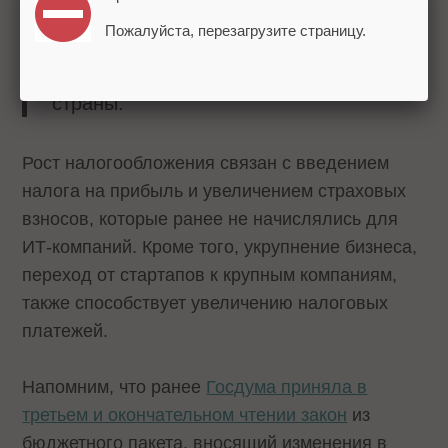
Таким образом, индустрия играет
Пожалуйста, перезагрузите страницу.
важную роль для развития
технологического суверенитета нашей
страны.
Рост налогообложения связан с введением
налога на прибыль и увеличением страховых
взносов, которые ранее не начислялись для
ИТ-компаний. Кроме того, укрупнение бизнеса,
переход от стартапов к крупным компаниям,
также способствует увеличению налоговых
платежей.
Напомним, что ранее
Госдума приняла в
третьем и окончательном чтении закон
из
бюджетного пакета, вносящий изменения в