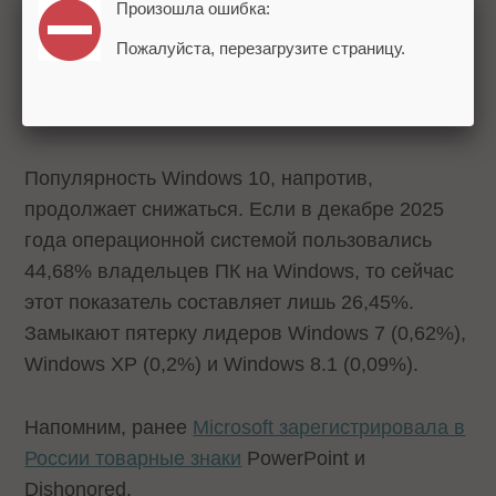
Произошла ошибка:
Пожалуйста, перезагрузите страницу.
Популярность Windows 10, напротив,
продолжает снижаться. Если в декабре 2025
года операционной системой пользовались
44,68% владельцев ПК на Windows, то сейчас
этот показатель составляет лишь 26,45%.
Замыкают пятерку лидеров Windows 7 (0,62%),
Windows XP (0,2%) и Windows 8.1 (0,09%).
Напомним, ранее
Microsoft зарегистрировала в
России товарные знаки
PowerPoint и
Dishonored.