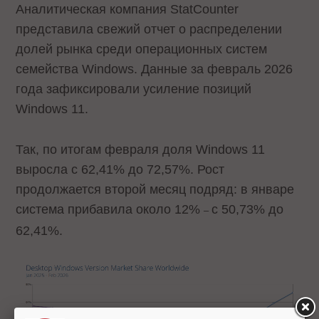
Аналитическая компания StatCounter
представила свежий отчет о распределении
долей рынка среди операционных систем
семейства Windows. Данные за февраль 2026
года зафиксировали усиление позиций
Windows 11.
Так, по итогам февраля доля Windows 11
выросла с 62,41% до 72,57%. Рост
продолжается второй месяц подряд: в январе
система прибавила около 12%
с 50,73% до
–
62,41%.