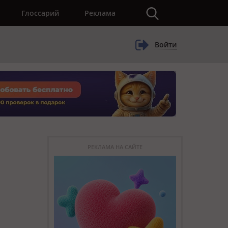
×
Глоссарий
Реклама
Войти
РЕКЛАМА НА САЙТЕ