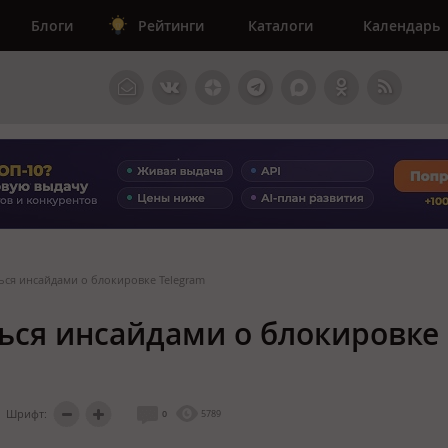
Блоги
Рейтинги
Каталоги
Календарь
ься инсайдами о блокировке Telegram
ься инсайдами о блокировке
Шрифт:
0
5789