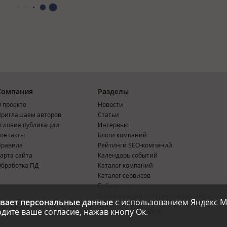
Компания
Разделы
 проекте
Новости
риглашаем авторов
Статьи
словия публикации
Интервью
онтакты
Блоги компаний
Правила
Рейтинги SEO-компаний
арта сайта
Календарь событий
бработка ПД
Каталог компаний
Каталог сервисов
Библиотека
Энциклопедия интернет-маркетинга
вает персональные данные
с использованием Яндекс М
дите ваше согласие, нажав кнопу Ок.
Мобильная версия
Реклама на сайте