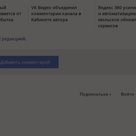
тый
VK Видео объединил
Яндекс 360 усили
вается от
комментарии канала в
и автоматизацию
збытка
Кабинете автора
июльское обнов
сервисов
с
редакцией
.
Добавить комментарий
Подписаться
Войти