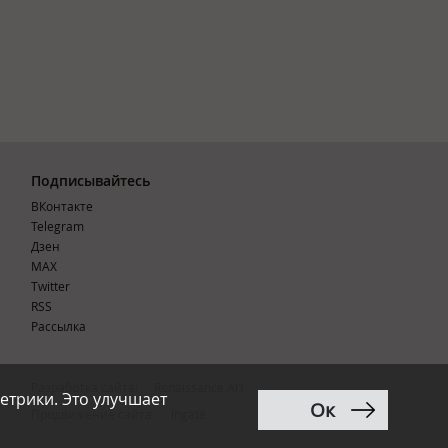
Подписывайтесь
ВКонтакте
Telegram
Дзен
MAX
Тwitter
RSS
Рассылка
Разработка сайта:
Renaissance Art
етрики. Это улучшает
Ок
12+
Продвижение сайта
:
Ingate