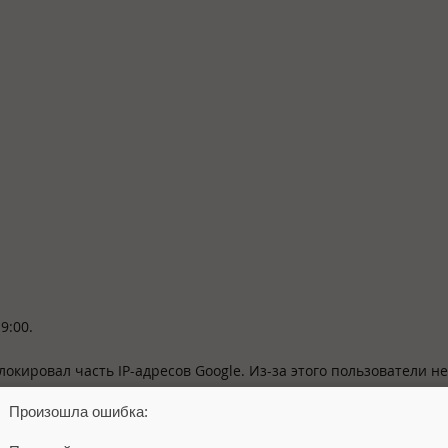
9:00.
блокировал часть IP-адресов Google. Из-за этого пользователи н
Произошла ошибка: