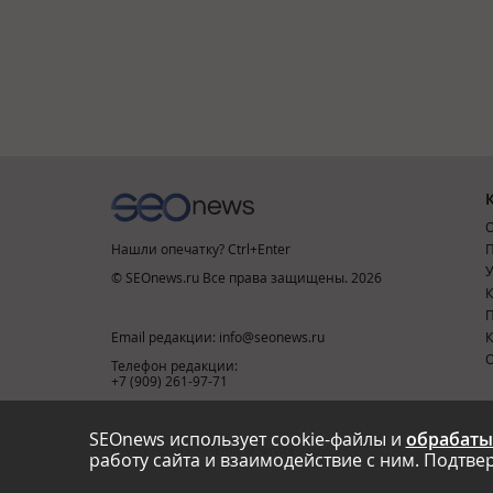
О
Нашли опечатку? Ctrl+Enter
П
У
© SEOnews.ru Все права защищены. 2026
К
Email редакции: info@seonews.ru
К
О
Телефон редакции:
+7 (909) 261-97-71
SEOnews использует cookie-файлы и
обрабаты
This site is protected by reCAPTCHA and the Google
Privacy Policy
and
Terms of Service
apply.
работу сайта и взаимодействие с ним. Подтвер