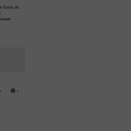
л блок AI
:
ление