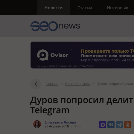
Новости
Статьи
Интервью
Главная
>
Новости рынка
>
Дуров попросил делит
Дуров попросил делит
Telegram
Елизавета Лосева
23 Апреля 2018,
в 10:58