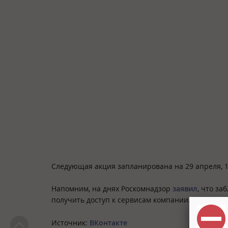
Следующая акция запланирована на 29 апреля, 1
Напомним, на днях Роскомнадзор
заявил
, что за
получить доступ к сервисам компании.
Источник:
ВКонтакте