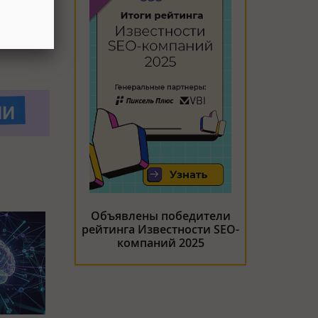
Объявлены победители
рейтинга Известности SEO-
компаний 2025