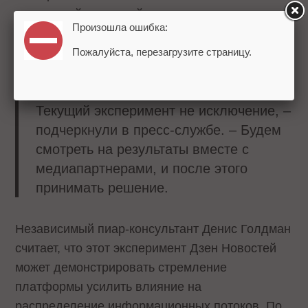
постоянной практикой, покажет время.
Произошла ошибка:
Мы всегда смотрим на обратную связь
Пожалуйста, перезагрузите страницу.
от пользователей и медиапартнеров,
чтобы сделать сервис еще удобнее.
Текущий эксперимент не исключение, –
подчеркнули в пресс-службе. – Будем
смотреть на результаты вместе с
медиапартнерами, и после этого
принимать решение.
Независимый пиар-консультант Денис Голдман
считает, что этот эксперимент Дзен Новостей
может демонстрировать стремление
платформы усилить влияние на
распределение информационных потоков. По