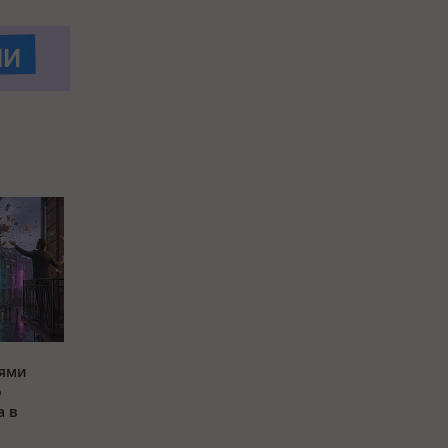
оями
о
а в