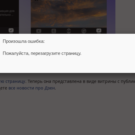
Произошла ошибка:
Пожалуйста, перезагрузите страницу.
 в веб-версиях и в мобильном приложении Дзен для Android, а
ую страницу
. Теперь она представлена в виде витрины с публи
дете
все новости про Дзен
.