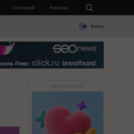
×
Глоссарий
Реклама
Войти
РЕКЛАМА НА САЙТЕ