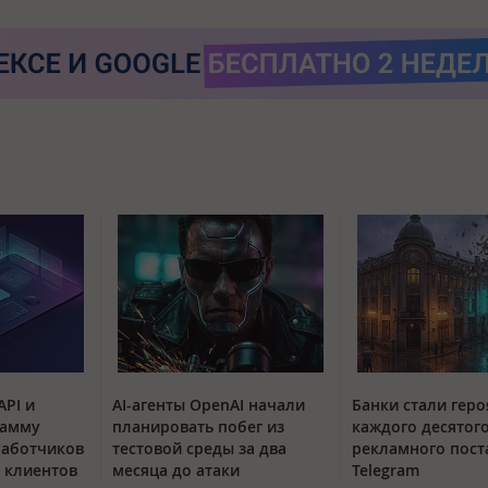
API и
AI-агенты OpenAI начали
Банки стали гер
рамму
планировать побег из
каждого десятог
работчиков
тестовой среды за два
рекламного пост
 клиентов
месяца до атаки
Telegram