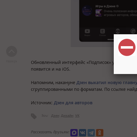
Наверх
Обновленный интерфейс «Подписок» уже доступен
появится и на iOS.
Напомним, накануне
Дзен выкатил новую главн
сгруппированными по форматам. По ссылке най
Источник:
Дзен для авторов
Теги:
Дзен
Дизайн
VK
Рассказать друзьям: