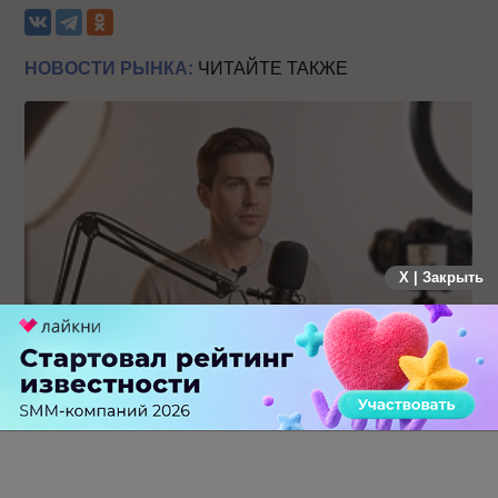
НОВОСТИ РЫНКА:
ЧИТАЙТЕ ТАКЖЕ
X | Закрыть
Российский рынок инфлюенс-маркетинга вошел в фазу
стагнации после нескольких лет роста
0 КОММЕНТАРИЕВ