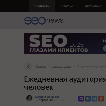
Новости
Статьи
Интервью
Главная
>
Новости рынка
>
Ежедневная аудитория 
Ежедневная аудитория 
человек
Марина Ибушева
10 Апреля 2023,
в 11:00