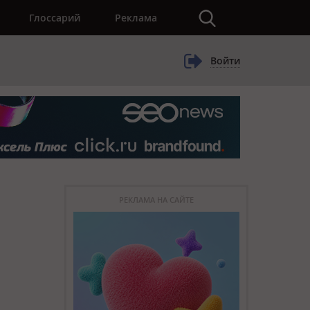
×
Глоссарий
Реклама
Войти
РЕКЛАМА НА САЙТЕ