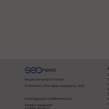
О
Нашли опечатку? Ctrl+Enter
П
У
© SEOnews.ru Все права защищены. 2026
К
Email редакции: info@seonews.ru
К
О
Телефон редакции:
+7 (909) 261-97-71