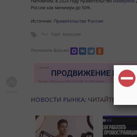
Напомним, в 2024 году правительство
намерено 
России как минимум до 50%.
Источник:
Правительство России
Теги:
Рунет
Аудитория
Рассказать друзьям:
Наверх
НОВОСТИ РЫНКА:
ЧИТАЙТЕ ТАКЖЕ