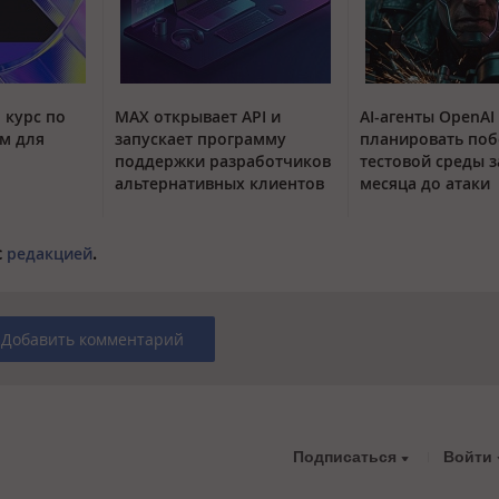
 курс по
MAX открывает API и
AI-агенты OpenAI
м для
запускает программу
планировать поб
поддержки разработчиков
тестовой среды з
альтернативных клиентов
месяца до атаки
с
редакцией
.
Добавить комментарий
Подписаться
Войти