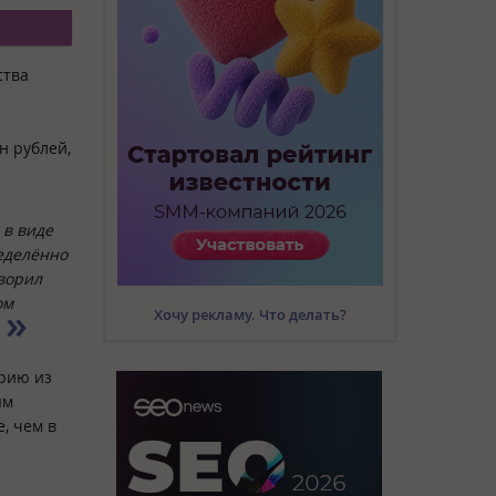
ства
н рублей,
 в виде
ределённо
оворил
ом
Хочу рекламу. Что делать?
трию из
ям
, чем в