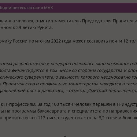
Подпишитесь на нас в MAX
иллиона человек, отметил заместитель Председателя Правитель
ном к 29-летию Рунета.
омику России по итогам 2022 года может составить почти 12 трл
енных разработчиков и вендоров появилось окно возможностей
абота финансируется в том числе со стороны государства и оп
огического суверенитета, о важности которого неоднократно г
я Правительство и профильные министерства находятся в тесн
 дальнейший рост и развитие», – отметил Дмитрий Чернышенко.
 к IT-профессиям. За год 100 тысяч человек перешли в IT-индус
вузы на программы бакалавриата и специалитета по направлени
о принято свыше 117 тысяч студентов, что на 3,2 тысячи больше