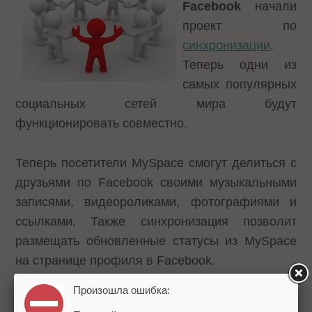
Facebook
начали
проект по
синхронизации
.
Теперь одни из
самых популярных
социальных сетей мира будут
функционировать совместно.
Теперь посетители MySpace смогут делиться с
друзьями по Facebook своими музыкальными
записями, видеороликами, фотографиями и
ссылками. Также синхронизация позволит
размещать обновленные статусы из MySpace
на странице профиля в Facebook.
Произошла ошибка:
В настоящее время синхронизация является