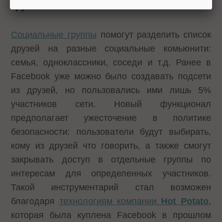
Группы
Социальные группы
помогут разделить список
друзей на разные социальные комьюнити:
семья, одноклассники, соседи и т.д. Ранее в
Facebook уже можно было создавать подсети
из друзей, но пользовались ими лишь 5%
участников сети. Новый функционал
предполагает ужесточение в политике
безопасности: пользователи будут выбирать,
кому из друзей что говорить, а также смогут
закрывать доступ в отдельные группы по
интересам для определенных участников.
Такой инструментарий стал возможен
благодаря
технологиям компании
Hot Potato
,
которая была куплена Facebook в прошлом