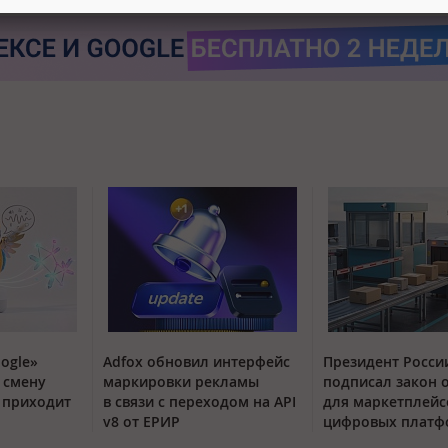
ogle»
Adfox обновил интерфейс
Президент Росси
 смену
маркировки рекламы
подписал закон 
t приходит
в связи с переходом на API
для маркетплейс
v8 от ЕРИР
цифровых платф