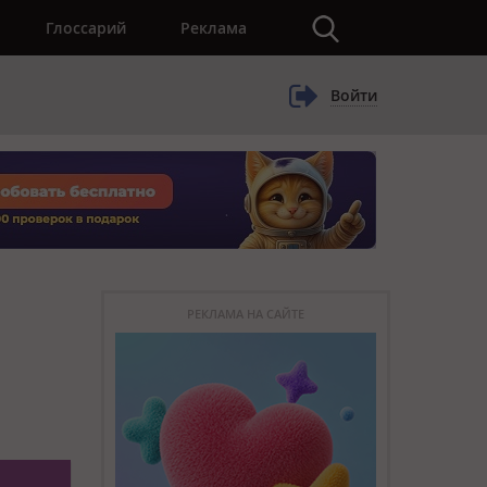
×
Глоссарий
Реклама
Войти
РЕКЛАМА НА САЙТЕ