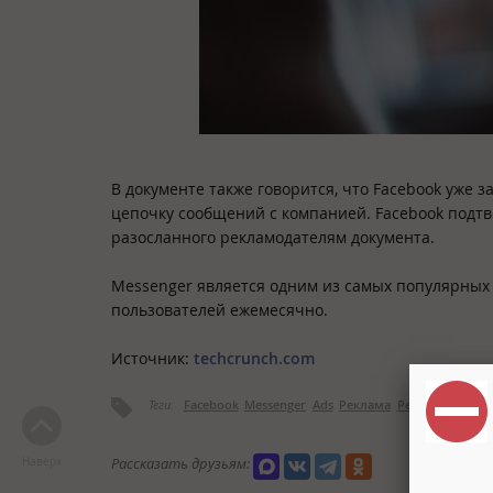
В документе также говорится, что Facebook уже з
цепочку сообщений с компанией. Facebook подтв
разосланного рекламодателям документа.
Messenger является одним из самых популярных
пользователей ежемесячно.
Источник:
techcrunch.com
Теги:
Facebook
Messenger
Ads
Реклама
Рекламодател
Рассказать друзьям:
Наверх