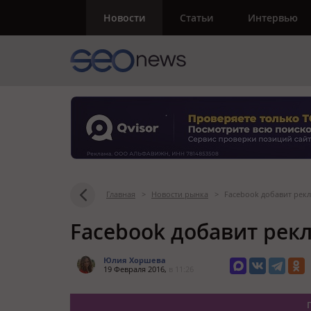
Новости
Статьи
Интервью
Главная
>
Новости рынка
>
Facebook добавит рекл
Facebook добавит рек
Юлия Хоршева
19 Февраля 2016,
в 11:26