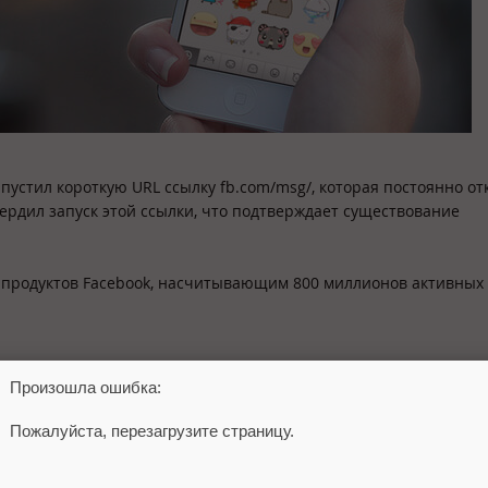
апустил короткую URL ссылку fb.com/msg/, которая постоянно о
ердил запуск этой ссылки, что подтверждает существование
 продуктов Facebook, насчитывающим 800 миллионов активных
Произошла ошибка:
ям
Пожалуйста, перезагрузите страницу.