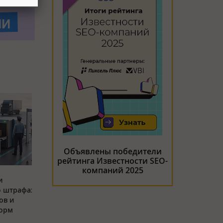
Объявлены победители
рейтинга Известности SEO-
компаний 2025
и
о штрафах
ов и
орм