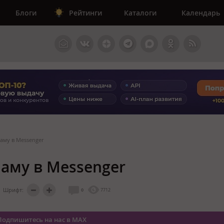
Блоги
Рейтинги
Каталоги
Календарь
аму в Messenger
ламу в Messenger
Шрифт:
0
7712
Подпишитесь на нас в MAX