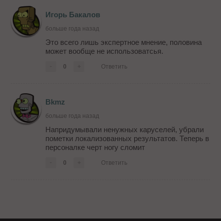
Игорь Бакалов
больше года назад
Это всего лишь экспертное мнение, половина
может вообще не использоватсья.
-
0
+
Ответить
Bkmz
больше года назад
Напридумывали ненужных каруселей, убрали
пометки локализованных результатов. Теперь в
персоналке черт ногу сломит
-
0
+
Ответить