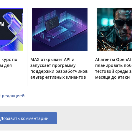
 курс по
MAX открывает API и
AI-агенты OpenAI
м для
запускает программу
планировать поб
поддержки разработчиков
тестовой среды з
альтернативных клиентов
месяца до атаки
с
редакцией
.
Добавить комментарий