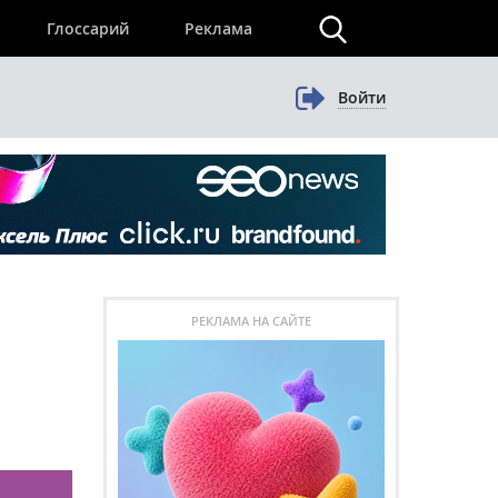
×
Глоссарий
Реклама
Войти
РЕКЛАМА НА САЙТЕ