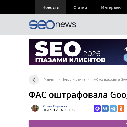
Новости
Статьи
Интервью
Главная
>
Новости рынка
>
ФАС оштрафовала Goog
ФАС оштрафовала Goog
Юлия Хоршева
10 Июня 2016,
в 11:36