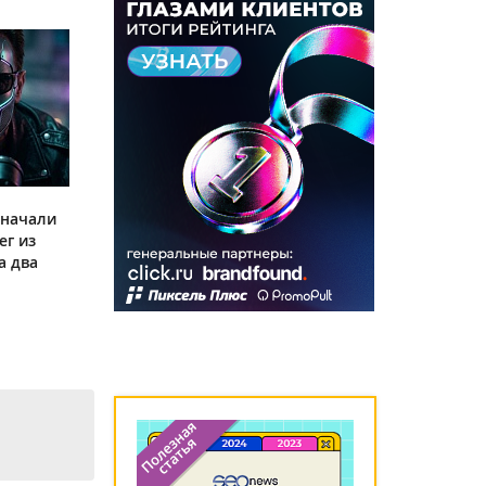
 начали
ег из
а два