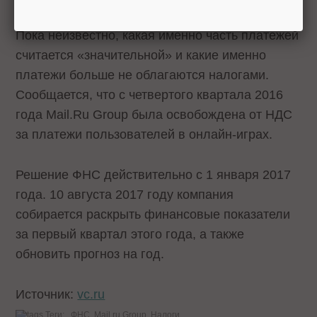
Пока неизвестно, какая именно часть платежей
считается «значительной» и какие именно
платежи больше не облагаются налогами.
Сообщается, что с четвертого квартала 2016
года Mail.Ru Group была освобождена от НДС
за платежи пользователей в онлайн-играх.
Решение ФНС действительно с 1 января 2017
года. 10 августа 2017 году компания
собирается раскрыть финансовые показатели
за первый квартал этого года, а также
обновить прогноз на год.
Источник:
vc.ru
Теги:
ФНС
Mail.ru Group
Налоги