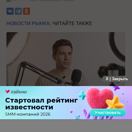
НОВОСТИ РЫНКА:
ЧИТАЙТЕ ТАКЖЕ
X | Закрыть
Российский рынок инфлюенс-маркетинга вошел в фазу
стагнации после нескольких лет роста
0 КОММЕНТАРИЕВ