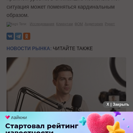
ситуация может поменяться кардинальным
образом.
Теги:
Исследования
Клиентам
ФОМ
Аудитория
Рунет
НОВОСТИ РЫНКА:
ЧИТАЙТЕ ТАКЖЕ
X | Закрыть
Российский рынок инфлюенс-маркетинга вошел в фазу
стагнации после нескольких лет роста