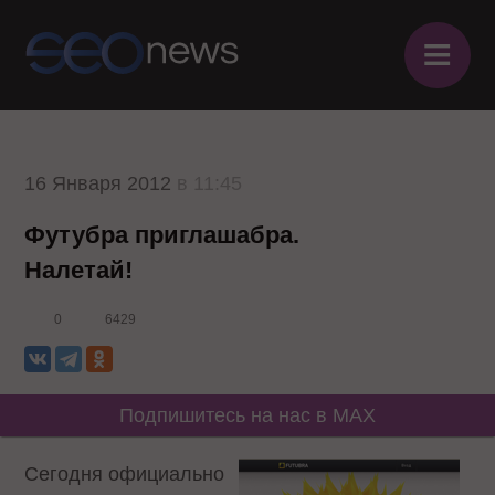
≡
16 Января 2012
в 11:45
Футубра приглашабра.
Налетай!
0
6429
Подпишитесь на нас в MAX
Сегодня официально