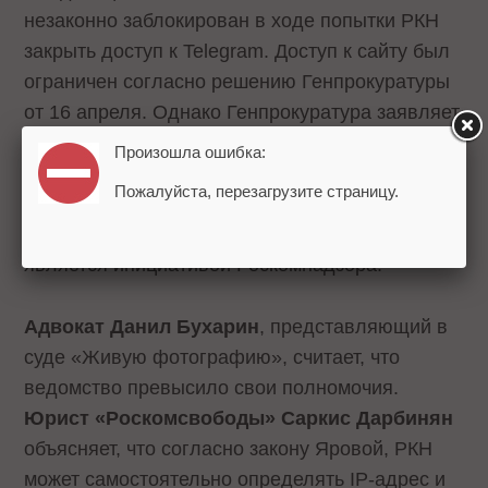
незаконно заблокирован в ходе попытки РКН
закрыть доступ к Telegram. Доступ к сайту был
ограничен согласно решению Генпрокуратуры
от 16 апреля. Однако Генпрокуратура заявляет,
что в документе речь шла только о блокировке
Произошла ошибка:
7 аккаунтов, пропагандирующих деятельность
Пожалуйста, перезагрузите страницу.
запрещенных в России организаций. Таким
образом блокировка миллионов IP-адресов
является инициативой Роскомнадзора.
Адвокат Данил Бухарин
, представляющий в
суде «Живую фотографию», считает, что
ведомство превысило свои полномочия.
Юрист «Роскомсвободы» Саркис Дарбинян
объясняет, что согласно закону Яровой, РКН
может самостоятельно определять IP-адрес и