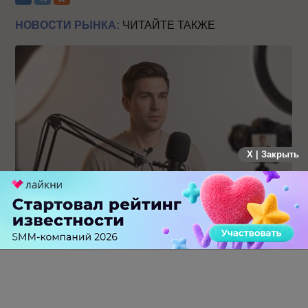
НОВОСТИ РЫНКА:
ЧИТАЙТЕ ТАКЖЕ
X | Закрыть
Российский рынок инфлюенс-маркетинга вошел в фазу
стагнации после нескольких лет роста
0 КОММЕНТАРИЕВ