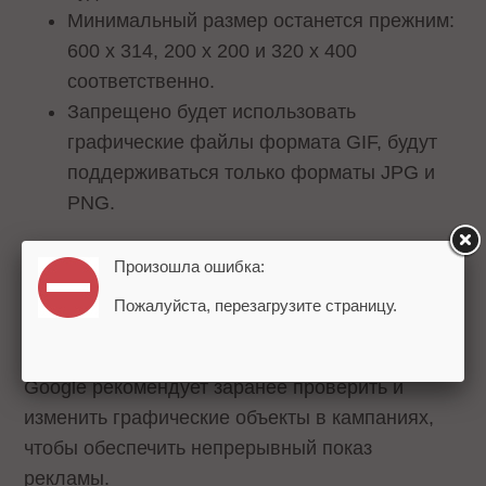
Минимальный размер останется прежним:
600 x 314, 200 x 200 и 320 x 400
соответственно.
Запрещено будет использовать
графические файлы формата GIF, будут
поддерживаться только форматы JPG и
PNG.
Кадрировать в соответствие с новыми
Произошла ошибка:
правилами ранее загруженные изображения
Пожалуйста, перезагрузите страницу.
можно в аккаунте Google Ads.
Google рекомендует заранее проверить и
изменить графические объекты в кампаниях,
чтобы обеспечить непрерывный показ
рекламы.