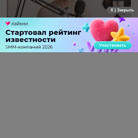
X | Закрыть
Российский рынок инфлюенс-маркетинга вошел в фазу
стагнации после нескольких лет роста
0 КОММЕНТАРИЕВ
ПЕРЕЙТИ НА ПОЛНУЮ ВЕРСИЮ