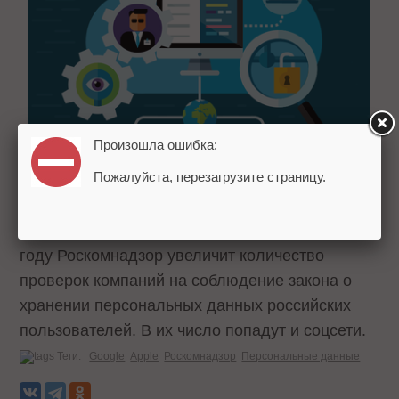
Произошла ошибка:
Пожалуйста, перезагрузите страницу.
В 2015 году проверят 317 компаний. В 2016
году Роскомнадзор увеличит количество
проверок компаний на соблюдение закона о
хранении персональных данных российских
пользователей. В их число попадут и соцсети.
Теги:
Google
Apple
Роскомнадзор
Персональные данные