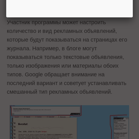
в
Справке Google AdSense
.
Участник программы может настроить
количество и вид рекламных объявлений,
которые будут показываться на страницах его
журнала. Например, в блоге могут
показываться только текстовые объявления,
только изображения или материалы обоих
типов. Google обращает внимание на
последний вариант и советует устанавливать
смешанный тип рекламных объявлений.