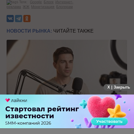
Теги:
Google
Блоги
Интернет-
реклама
ЖЖ
Монетизация
Блогерам
НОВОСТИ РЫНКА:
ЧИТАЙТЕ ТАКЖЕ
X | Закрыть
Российский рынок инфлюенс-маркетинга вошел в фазу
стагнации после нескольких лет роста