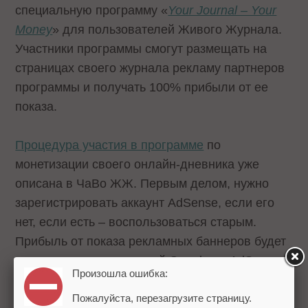
специальную программу «
Your Journal – Your
Money
» для пользователей Живого Журнала.
Участники программы смогут размещать на
страницах своего журнала рекламу партнеров
программы и получать 100% прибыли от ее
показа.
Процедура участия в программе
по
монетизации своего онлайн-дневника уже
описана в ЧаВо ЖЖ. Первым делом, нужно
зарегистрировать аккаунт AdSense, если его
нет, если есть – воспользоваться старым.
Прибыль от показа рекламных баннеров будет
перечисляться компанией Google на AdSense-
Произошла ошибка:
аккаунт пользователя. Более подробную
Пожалуйста, перезагрузите страницу.
информацию о порядке расчетов можно найти