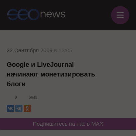
≡
22 Сентября 2009
в 13:05
Google и LiveJournal
начинают монетизировать
блоги
0
5649
Подпишитесь на нас в MAX