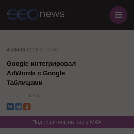
≡
4 Июня 2018
в 12:06
Google интегрировал
AdWords с Google
Таблицами
0
12573
Подпишитесь на нас в MAX