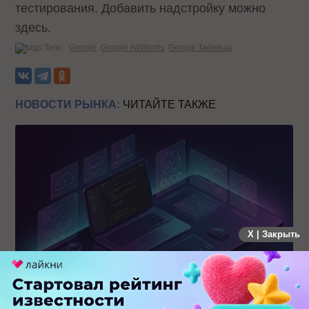
тестирования. Добавить надстройку можно
здесь.
Теги:
Google
Google AdWords
Google Таблицы
НОВОСТИ РЫНКА:
ЧИТАЙТЕ ТАКЖЕ
X | Закрыть
MAX открывает API и запускает программу поддержки
разработчиков альтернативных клиентов