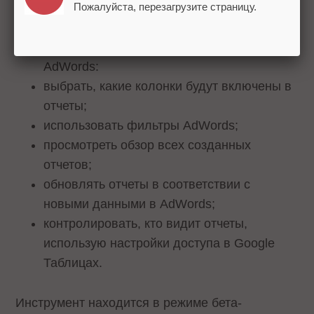
в несколько кликов создавать
Пожалуйста, перезагрузите страницу.
пользовательские отчеты по данным из
одного или нескольких аккаунтов
AdWords:
выбрать, какие колонки будут включены в
отчеты;
использовать фильтры AdWords;
просмотреть обзор всех созданных
отчетов;
обновлять отчеты в соответствии с
новыми данными в AdWords;
контролировать, кто видит отчеты,
использую настройки доступа в Google
Таблицах.
Инструмент находится в режиме бета-