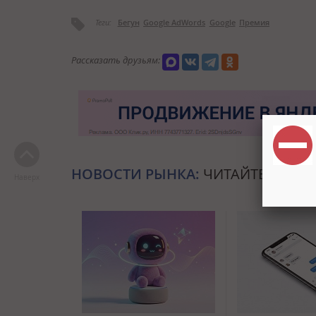
Теги:
Бегун
Google AdWords
Google
Премия
Рассказать друзьям:
НОВОСТИ РЫНКА:
ЧИТАЙТЕ ТАКЖЕ
Наверх