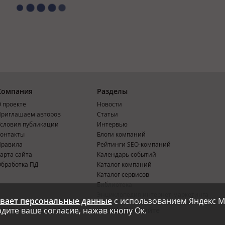
Компания
Разделы
 проекте
Новости
риглашаем авторов
Статьи
словия публикации
Интервью
онтакты
Блоги компаний
Правила
Рейтинги SEO-компаний
арта сайта
Календарь событий
бработка ПД
Каталог компаний
Каталог сервисов
Библиотека
Энциклопедия интернет-маркетинга
вает персональные данные
с использованием Яндекс М
дите ваше согласие, нажав кнопу Ок.
Мобильная версия
Реклама на сайте