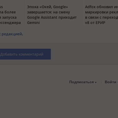
ss
Эпоха «Окей, Google»
Adfox обновил и
ла более
завершается: на смену
маркировки рек
я запуска
Google Assistant приходит
в связи с перехо
ессенджера
Gemini
v8 от ЕРИР
с
редакцией
.
Добавить комментарий
Подписаться
Войти