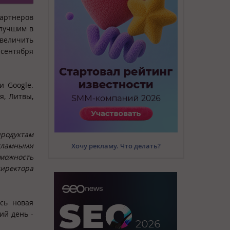
артнеров
 лучшим в
увеличить
 сентября
и Google.
я, Литвы,
продуктам
кламными
Хочу рекламу. Что делать?
зможность
директора
ась новая
ий день -