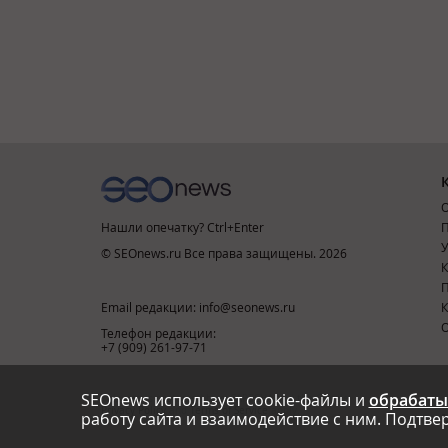
О
Нашли опечатку? Ctrl+Enter
П
У
© SEOnews.ru Все права защищены. 2026
К
Email редакции: info@seonews.ru
К
О
Телефон редакции:
+7 (909) 261-97-71
SEOnews использует cookie-файлы и
обрабаты
This site is protected by reCAPTCHA and the Google
Privacy Policy
and
Terms of Service
apply.
работу сайта и взаимодействие с ним. Подтвер