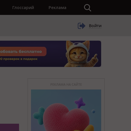
×
Глоссарий
Реклама
Войти
РЕКЛАМА НА САЙТЕ