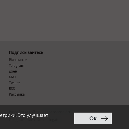
Подписывайтесь
ВКонтакте
Telegram
Дзен
MAX
Тwitter
RSS
Рассылка
Разработка сайта:
Renaissance Art
етрики. Это улучшает
Ок
12+
Продвижение сайта
:
Ingate