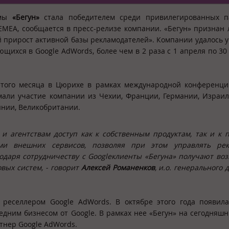
амы
«Бегун»
стала победителем среди привилегированных п
ЕМЕА, сообщается в пресс-релизе компании. «Бегун» признан
 прирост активной базы рекламодателей». Компании удалось 
щихся в Google AdWords, более чем в 2 раза с 1 апреля по 30
этого месяца в Цюрихе в рамках международной конференци
ли участие компании из Чехии, Франции, Германии, Израил
ынии, Великобритании.
 и агентствам доступ как к собственным продуктам, так и к 
ми внешних сервисов, позволяя при этом управлять ре
одаря сотрудничеству с
Google
клиенты «Бегуна» получают во
вых систем,
- говорит
Алексей Романенков
, и.о. генерального 
 реселлером Google AdWords. В октябре этого года появил
дним бизнесом от Google. В рамках нее «Бегун» на сегодняшн
тнер Google AdWords.