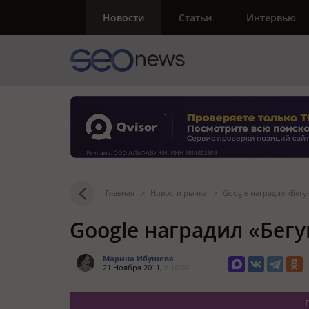
Новости
Статьи
Интервью
Главная
>
Новости рынка
>
Google наградил «Бегу
Google наградил «Бег
Марина Ибушева
21 Ноября 2011,
в 16:07