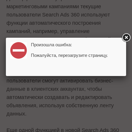
маркетинговыми кампаниями текущие
пользователи Search Ads 360 используют
функции автоматического построения
кампаний, например, управление
инструментами и конструктор объявлений. В
Произошла ошибка:
новой версии платформы они станут единой
Пожалуйста, перезагрузите страницу.
функцией под названием «
Шаблоны
»
(Templates). Предполагается, что она станет
доступна уже в этом году, после чего
пользователи смогут активировать бизнес-
данные в клиентских аккаунтах, чтобы
автоматически создавать и редактировать
объявления, используя собственную ленту
данных.
Еще одной функцией в новой Search Ads 360