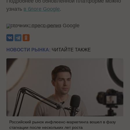
Подробнее об обновленной платформе можно
узнать
в блоге Google
.
Источник: пресс-релиз Google
Теги:
Google
Search Ads
НОВОСТИ РЫНКА:
ЧИТАЙТЕ ТАКЖЕ
Российский рынок инфлюенс-маркетинга вошел в фазу
стагнации после нескольких лет роста