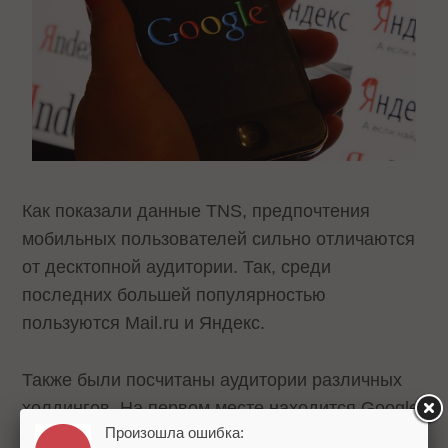
Как показали данные TNS, предпочтения
мобильных пользователей сильно отличаются
от десктопной аудитории. Так, среди
последних большей популярностью
пользуются Mail.ru и Яндекс.
Также были посчитаны аудитории различных
холдингов. На первом месте находится Google
Произошла ошибка:
со всеми проектами: сам сайт Google.com и .ru,