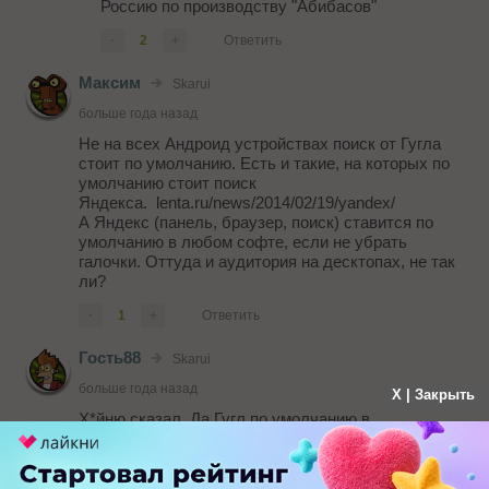
Россию по производству "Абибасов"
-
2
+
Ответить
Максим
Skarui
больше года назад
Не на всех Андроид устройствах поиск от Гугла
стоит по умолчанию. Есть и такие, на которых по
умолчанию стоит поиск
Яндекса. lenta.ru/news/2014/02/19/yandex/
А Яндекс (панель, браузер, поиск) ставится по
умолчанию в любом софте, если не убрать
галочки. Оттуда и аудитория на десктопах, не так
ли?
-
1
+
Ответить
Гость88
Skarui
больше года назад
X | Закрыть
Х*йню сказал. Да Гугл по умолчанию в
устройствах, но это грамотная политика, которая
выстраивалась очень давно, и то что Яндекс
оказался не столь дальновиден - не означает, что