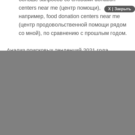
centers near me (центр помощи),
X | Закрыть
например, food donation centers near me
(центр продовольственной помощи рядом
со мной), по сравнению с прошлым годом.
Анализ поисковых тенденций 2021 года
показывает, что многие из нас вносили
небольшие, но значимые изменения в свою
жизнь, чтобы со временем стать лучше. И
компании помогали нам на этом пути.
Во всем мире было в два раза (на 100%)
больше запросов со словами sunscreen for
face (солнцезащитный крем для лица) по
сравнению с прошлым годом.
В России количество запросов