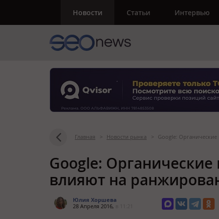
Новости
Статьи
Интервью
Главная
>
Новости рынка
>
Google: Органические
Google: Органические
влияют на ранжирован
Юлия Хоршева
28 Апреля 2016,
в 11:21