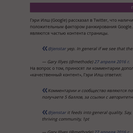
Гэри Илш (Google) рассказал в Twitter, что нал
положительным фактором ранжирования Google. 
являются частью контента страницы.
@jenstar
yep. In general if we see that the
— Gary Illyes (@methode)
27 апреля 2016 г.
На вопрос о том, приносят ли комментарии допо
«качественный контент», Гэри Илш ответил:
Комментарии и сообщество являются пок
получаете 5 баллов, за ссылки с авторитетн
@jenstar
it feeds into general quality. Say,
thriving community, 1pt
— Gary Illyes (@methode)
27 апреля 2016 г.