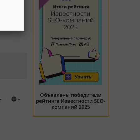
тупным
россиян с
Объявлены победители
рейтинга Известности SEO-
компаний 2025