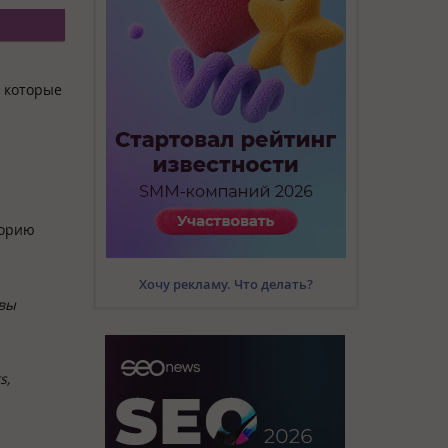
, которые
горию
Хочу рекламу. Что делать?
 вы
s,