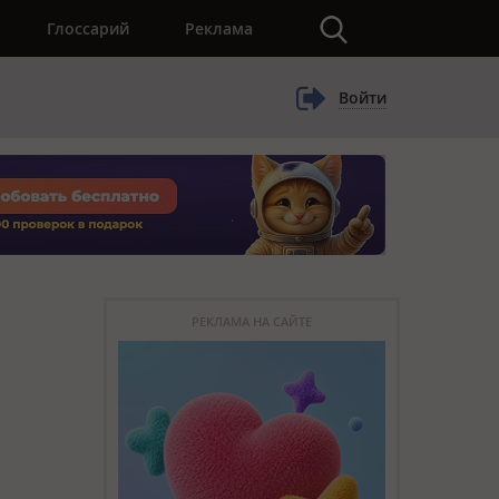
×
Глоссарий
Реклама
Войти
РЕКЛАМА НА САЙТЕ