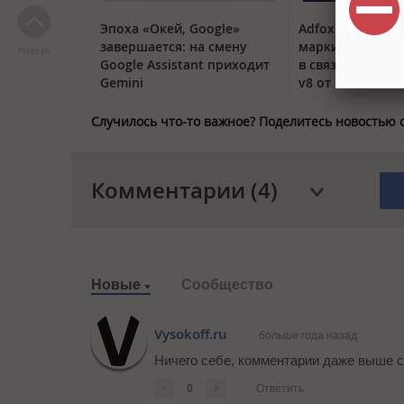
Эпоха «Окей, Google»
Adfox обновил 
завершается: на смену
маркировки ре
Наверх
Google Assistant приходит
в связи с перех
Gemini
v8 от ЕРИР
Случилось что-то важное? Поделитесь новостью 
Комментарии (4)
Новые
Сообщество
Vysokoff.ru
больше года назад
Ничего себе, комментарии даже выше с
-
0
+
Ответить