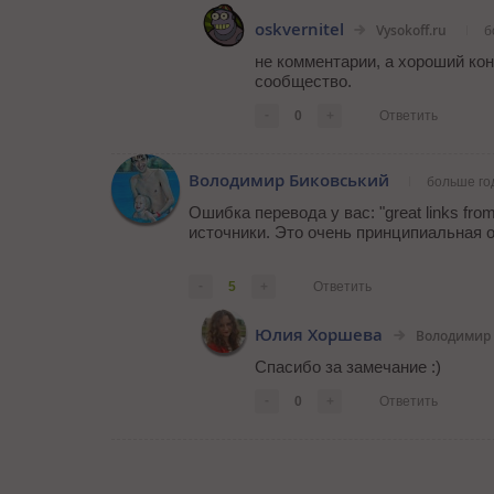
oskvernitel
Vysokoff.ru
б
не комментарии, а хороший ко
сообщество.
-
0
+
Ответить
Володимир Биковський
больше го
Ошибка перевода у вас: "great links fr
источники. Это очень принципиальная 
-
5
+
Ответить
Юлия Хоршева
Володимир
Спасибо за замечание :)
-
0
+
Ответить