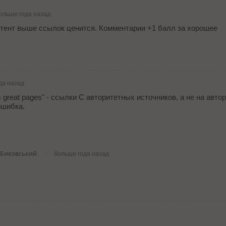
ольше года назад
нтент выше ссылок ценится. Комментарии +1 балл за хорошее
да назад
om great pages" - ссылки С авторитетных источников, а не на авт
ошибка.
 Биковський
больше года назад