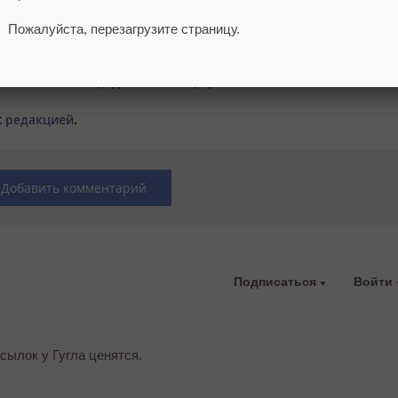
интерфейс
Президент России
MAX сделал дос
Пожалуйста, перезагрузите страницу.
кламы
подписал закон о штрафах
цифровой ID для 
одом на API
для маркетплейсов и
14 лет
цифровых платформ
с
редакцией
.
Добавить комментарий
Подписаться
Войти
сылок у Гугла ценятся.