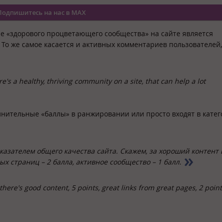
Подпишитесь на нас в MAX
ичие «здорового процветающего сообщества» на сайте является
То же самое касается и активных комментариев пользователей
re's a healthy, thriving community on a site, that can help a lot
лнительные «баллы» в ранжировании или просто входят в кате
азателем общего качества сайта. Скажем, за хороший контент
ых страниц – 2 балла, активное сообщество – 1 балл.
 there's good content, 5 points, great links from great pages, 2 point