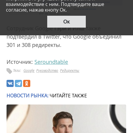
взаимодействие с ним. Подтвердите ваше
согласие, нажав кнопу Ок.
Ок
Сотрудник Google
Гэри и Илш
также
подтвердил в Twitter, что Google объединил
301 и 308 редиректы.
Источник:
Seroundtable
Теги:
Google
Руководство
Редиректы
НОВОСТИ РЫНКА:
ЧИТАЙТЕ ТАКЖЕ