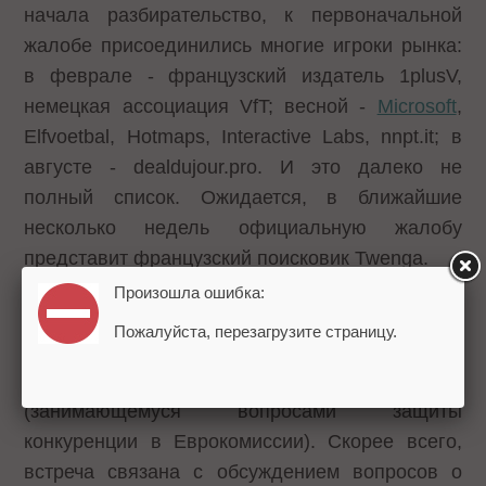
начала разбирательство, к первоначальной
жалобе присоединились многие игроки рынка:
в феврале - французский издатель 1plusV,
немецкая ассоциация VfT; весной -
Microsoft
,
Elfvoetbal, Hotmaps, Interactive Labs, nnpt.it; в
августе - dealdujour.pro. И это далеко не
полный список. Ожидается, в ближайшие
несколько недель официальную жалобу
представит французский поисковик Twenga.
Произошла ошибка:
В начале следующей недели председатель
Пожалуйста, перезагрузите страницу.
совета директоров Google
Эрик Шмидт
должен нанести визит
Хоакину Альмуниа
(занимающемуся вопросами защиты
конкуренции в Еврокомиссии). Скорее всего,
встреча связана с обсуждением вопросов о