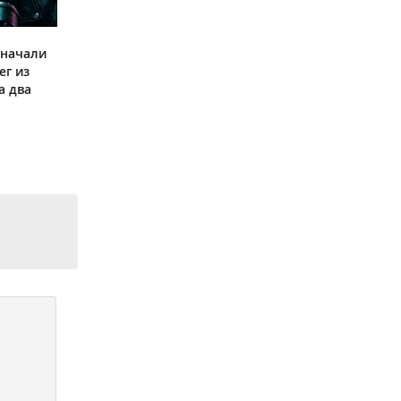
 начали
ег из
а два