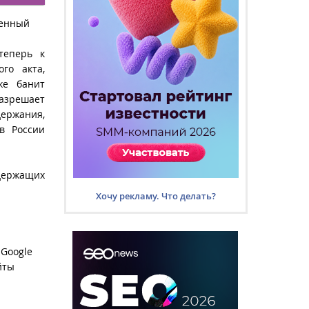
венный
теперь к
го акта,
же банит
разрешает
держания,
в России
одержащих
Хочу рекламу. Что делать?
 Google
йты