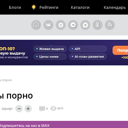
Блоги
Рейтинги
Каталоги
Календарь
ы порно
ы порно
Шрифт:
0
8079
Подпишитесь на нас в MAX