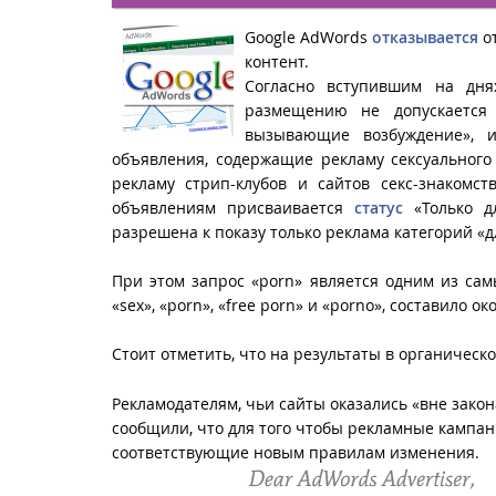
Google AdWords
отказывается
от
контент.
Согласно вступившим на дн
размещению не допускается 
вызывающие возбуждение», и
объявления, содержащие рекламу сексуального 
рекламу стрип-клубов и сайтов секс-знакомс
объявлениям присваивается
статус
«Только д
разрешена к показу только реклама категорий «
При этом запрос «porn» является одним из сам
«sex», «porn», «free porn» и «porno», составило о
Стоит отметить, что на результаты в органичес
Рекламодателям, чьи сайты оказались «вне зако
сообщили, что для того чтобы рекламные кампан
соответствующие новым правилам изменения.