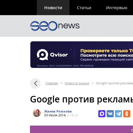
Новости
Статьи
Интервью
Главная
>
Новости рынка
>
Google против реклам
Google против реклам
Жанна Рожкова
03 Июля 2014,
в 18:23