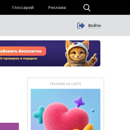
×
Глоссарий
Реклама
Войти
РЕКЛАМА НА САЙТЕ