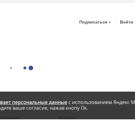
Подписаться
Войти
вает персональные данные
с использованием Яндекс М
дите ваше согласие, нажав кнопу Ок.
Компания
Разделы
 проекте
Новости
риглашаем авторов
Статьи