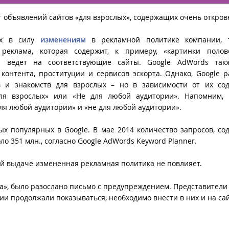
 объявлений сайтов «для взрослых», содержащих очень откро
ях в силу
изменениям
в рекламной политике компании, 
реклама, которая содержит, к примеру, «картинки полово
 ведет на соответствующие сайты. Google AdWords так
контента, проституции и сервисов эскорта. Однако, Google 
тв и знакомств для взрослых – но в зависимости от их со
ля взрослых» или «Не для любой аудитории». Напомним, 
для любой аудитории» и «не для любой аудитории».
ых популярных в Google. В мае 2014 количество запросов, с
коло 351 млн., согласно Google AdWords Keyword Planner.
кой выдаче измененная рекламная политика не повлияет.
на», было разослано письмо с предупреждением. Представители
ии продолжали показываться, необходимо внести в них и на са