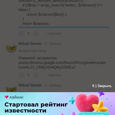
function fc_remove_hentry($classes) {
if (($key = array_search('hentry', $classes)) !==
false) {
unset( $classes[$key] );
}
return $classes;
}
-
0
+
Ответить
его надо добавить в ...
Mihail Semin
Svetlana
больше года назад
Извините исправляю
productforums.google.com/forum/#!msg/webmaster-
ru/wAxJ7_cfWjU/Gi4Q6yG5HEsJ
-
0
+
Ответить
Mihail Semin
Svetlana
X | Закрыть
больше года назад
Доброго времени суток, как я понял сайт на WP,
первый вариант тут
iqit.com.ua/%D0%BE%D1%88%D0%B8%D0%B1%D0%
%D1%81%D1%82%D1%80%D1%83%D0%BA%D1%82