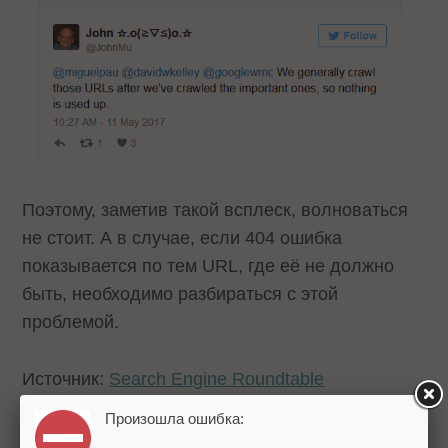
Поэтому, заметив такой всплеск, волноваться
не стоит. А в случае, если 404 ошибка
показывается по тем URL, где её не должно
быть, необходимо разбираться с этой
проблемой.
Источник:
Search Engine Roundtable
Теги:
Google
Джон Мюллер
Ошибка 404
Произошла ошибка: