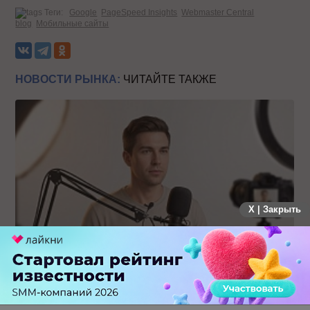
Теги:
Google
PageSpeed Insights
Webmaster Central
blog
Мобильные сайты
НОВОСТИ РЫНКА:
ЧИТАЙТЕ ТАКЖЕ
X | Закрыть
Российский рынок инфлюенс-маркетинга вошел в фазу
стагнации после нескольких лет роста