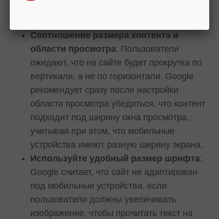
делать изображение удобным для
просмотра на смартфоне.
Соотношение размера контента и
области просмотра
: Пользователи
ожидают, что на сайте будет прокрутка по
вертикали, а не по горизонтали. Google
рекомендует сразу после настройки
области просмотра убедиться, что контент
подходит под ширину окна просмотра,
учитывая при этом, что мобильные
устройства имеют разную ширину экрана.
Используйте удобный размер шрифта
:
Google считает, что сайт не адаптирован
под мобильные устройства, если
пользователи должны увеличивать
изображение, чтобы прочитать текст на