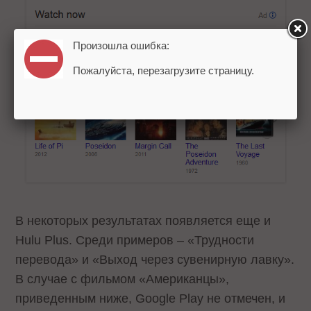
Произошла ошибка:
Пожалуйста, перезагрузите страницу.
В некоторых результатах появляется еще и
Hulu Plus. Среди примеров – «Трудности
перевода» и «Выход через сувенирную лавку».
В случае с фильмом «Американцы»,
приведенным ниже, Google Play не отмечен, и