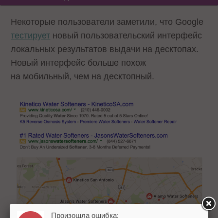
Некоторые пользователи заметили, что Google
тестирует
новый пользовательский интерфейс
локальных результатов выдачи на десктопах.
Новый интерфейс больше похож
на мобильный, чем на десктопный.
Произошла ошибка: