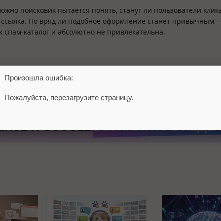
ожно поисковик пытается понять, станут ли пользователи клик
 и ссылка. Но вряд ли подобное оформление станет привычным 
к спам-каталог и абсолютно не привлекательна.
Произошла ошибка:
Пожалуйста, перезагрузите страницу.