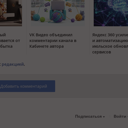
тый
VK Видео объединил
Яндекс 360 усили
вается от
комментарии канала в
и автоматизацию
збытка
Кабинете автора
июльское обнов
сервисов
с
редакцией
.
Добавить комментарий
Подписаться
Войти