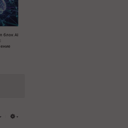
л блок AI
:
ление