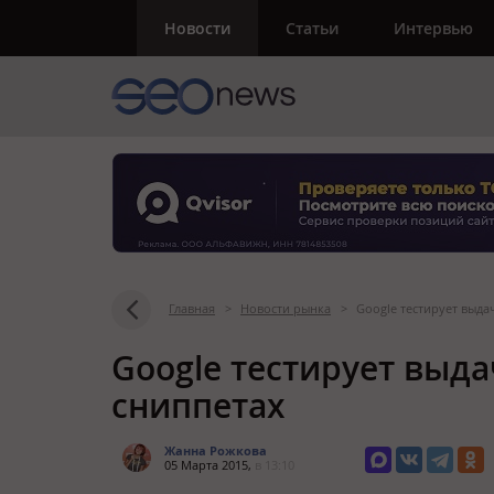
Новости
Статьи
Интервью
Главная
>
Новости рынка
>
Google тестирует выда
Google тестирует выда
сниппетах
Жанна Рожкова
05 Марта 2015,
в 13:10