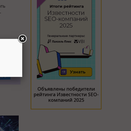
ать
—
Объявлены победители
рейтинга Известности SEO-
компаний 2025