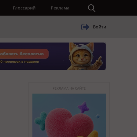
×
Глоссарий
Реклама
Войти
РЕКЛАМА НА САЙТЕ