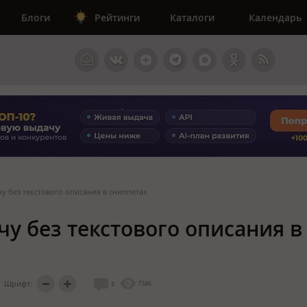
Блоги
Рейтинги
Каталоги
Календарь
чу без текстового описания в сниппетах
чу без текстового описания в
Шрифт:
2
7346