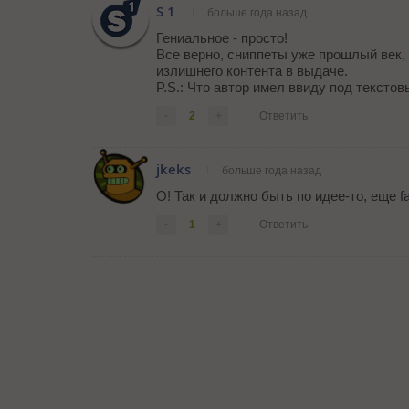
S 1
больше года назад
Гениальное - просто!
Все верно, сниппеты уже прошлый век, 
излишнего контента в выдаче.
P.S.: Что автор имел ввиду под текстов
-
2
+
Ответить
jkeks
больше года назад
О! Так и должно быть по идее-то, еще f
-
1
+
Ответить