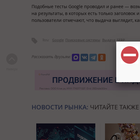
Подобные тесты Google проводил и ранее — возм
на результаты, в которых есть только заголовок
пользователи отмечают, что выдача выглядит, ка
Теги:
Google
Поисковые системы
Выдача
SERP
Рассказать друзьям:
Наверх
НОВОСТИ РЫНКА:
ЧИТАЙТЕ ТАКЖЕ